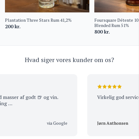
Plantation Three Stars Rum 41,2%
Foursquare Détente 10
Blended Rum 51%
200
kr.
800
kr.
Hvad siger vores kunder om os?
sser af godt 🍺 og vin.
Virkelig god service
g …
via Google
Jørn Anthonsen