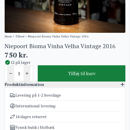
Hjem
>
Tilbud
> Niepoort Bioma Vinha Velha Vintage 2016
Niepoort Bioma Vinha Velha Vintage 2016
750
kr.
12 på lager
Tilføj til kurv
Produktinformation
Levering på 1-2 hverdage
Varenummer
3826
Kategorier
Tilbud
International levering
Vægt
2 kg
14 dages returret
Fysisk butik i Holbæk