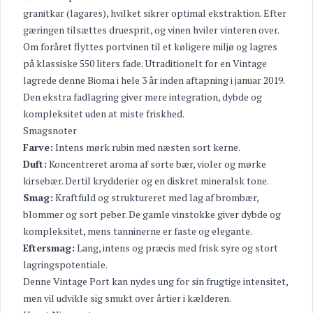
granitkar (lagares), hvilket sikrer optimal ekstraktion. Efter
gæringen tilsættes druesprit, og vinen hviler vinteren over.
Om foråret flyttes portvinen til et køligere miljø og lagres
på klassiske 550 liters fade. Utraditionelt for en Vintage
lagrede denne Bioma i hele 3 år inden aftapning i januar 2019.
Den ekstra fadlagring giver mere integration, dybde og
kompleksitet uden at miste friskhed.
Smagsnoter
Farve:
Intens mørk rubin med næsten sort kerne.
Duft:
Koncentreret aroma af sorte bær, violer og mørke
kirsebær. Dertil krydderier og en diskret mineralsk tone.
Smag:
Kraftfuld og struktureret med lag af brombær,
blommer og sort peber. De gamle vinstokke giver dybde og
kompleksitet, mens tanninerne er faste og elegante.
Eftersmag:
Lang, intens og præcis med frisk syre og stort
lagringspotentiale.
Denne Vintage Port kan nydes ung for sin frugtige intensitet,
men vil udvikle sig smukt over årtier i kælderen.