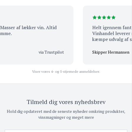
ser af lækker vin. Altid
Helt igennem fantasti
me.
Vinhandel leverer serv
kæmpe udvalg af spæ
kombineret med et per
smil, engagement og
via Trustpilot
Skipper Hermansen
føler sig altid velko
verdensklasse. Et sted
– og som man simpel
Viser vores 4- og 5-stjernede anmeldelser.
igen. En klar favorit!
Tilmeld dig vores nyhedsbrev
Hold dig opdateret med de seneste nyheder omkring produkter,
vinsmagninger og meget mere