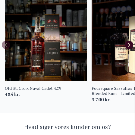
Old St. Croix Naval Cadet 42%
Foursquare Sassafras 
Blended Rum – Limited 
485
kr.
Barbados
3.700
kr.
Hvad siger vores kunder om os?