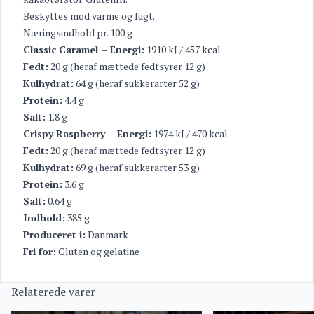
Beskyttes mod varme og fugt.
Næringsindhold pr. 100 g
Classic Caramel – Energi:
1910 kJ / 457 kcal
Fedt:
20 g (heraf mættede fedtsyrer 12 g)
Kulhydrat:
64 g (heraf sukkerarter 52 g)
Protein:
4.4 g
Salt:
1.8 g
Crispy Raspberry – Energi:
1974 kJ / 470 kcal
Fedt:
20 g (heraf mættede fedtsyrer 12 g)
Kulhydrat:
69 g (heraf sukkerarter 53 g)
Protein:
3.6 g
Salt:
0.64 g
Indhold:
385 g
Produceret i:
Danmark
Fri for:
Gluten og gelatine
Relaterede varer