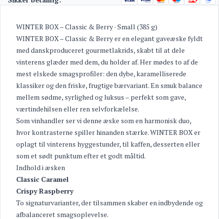
WINTER BOX – Classic & Berry · Small (385 g)
WINTER BOX – Classic & Berry er en elegant gaveæske fyldt
med danskproduceret gourmetlakrids, skabt til at dele
vinterens glæder med dem, du holder af. Her mødes to af de
mest elskede smagsprofiler: den dybe, karamelliserede
klassiker og den friske, frugtige bærvariant. En smuk balance
mellem sødme, syrlighed og luksus – perfekt som gave,
værtindehilsen eller ren selvforkælelse.
Som vinhandler ser vi denne æske som en harmonisk duo,
hvor kontrasterne spiller hinanden stærke. WINTER BOX er
oplagt til vinterens hyggestunder, til kaffen, desserten eller
som et sødt punktum efter et godt måltid.
Indhold i æsken
Classic Caramel
Crispy Raspberry
To signaturvarianter, der tilsammen skaber en indbydende og
afbalanceret smagsoplevelse.