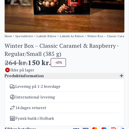
Hjem
>
Specialiteter
>
Lakrids Bülow
>
Lakrids by Bülow
> Winter Box – Classic Caramel
Winter Box – Classic Caramel & Raspberry ·
Regular/Small (385 g)
264
kr.
150
kr.
-43%
Ikke på lager
Produktinformation
Levering på 1-2 hverdage
Varenummer
5177
Kategorier
Lakrids by Bülow
,
Tilbud
International levering
Vægt
1 kg
14 dages returret
Fysisk butik i Holbæk
Sikker betaling: