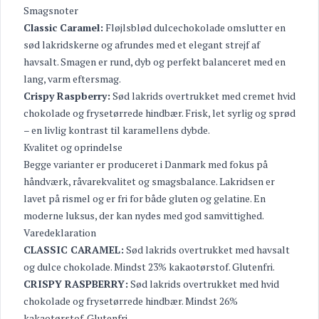
Smagsnoter
Classic Caramel:
Fløjlsblød dulcechokolade omslutter en
sød lakridskerne og afrundes med et elegant strejf af
havsalt. Smagen er rund, dyb og perfekt balanceret med en
lang, varm eftersmag.
Crispy Raspberry:
Sød lakrids overtrukket med cremet hvid
chokolade og frysetørrede hindbær. Frisk, let syrlig og sprød
– en livlig kontrast til karamellens dybde.
Kvalitet og oprindelse
Begge varianter er produceret i Danmark med fokus på
håndværk, råvarekvalitet og smagsbalance. Lakridsen er
lavet på rismel og er fri for både gluten og gelatine. En
moderne luksus, der kan nydes med god samvittighed.
Varedeklaration
CLASSIC CARAMEL:
Sød lakrids overtrukket med havsalt
og dulce chokolade. Mindst 23% kakaotørstof. Glutenfri.
CRISPY RASPBERRY:
Sød lakrids overtrukket med hvid
chokolade og frysetørrede hindbær. Mindst 26%
kakaotørstof. Glutenfri.