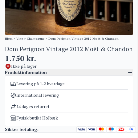
Hjem
>
Vine
>
Champagne
> Dom Perignon Vintage 2012 Moët & Chandon
Dom Perignon Vintage 2012 Moët & Chandon
1.750
kr.
Ikke på lager
Produktinformation
Levering på 1-2 hverdage
Varenummer
4347
Kategorier
Champagne
International levering
Vægt
1,7 kg
14 dages returret
Fysisk butik i Holbæk
Sikker betaling: