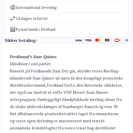
Kategorier
Gin
International levering
Vægt
1,3 kg
14 dages returret
Fysisk butik i Holbæk
Sikker betaling:
Ferdinand’s Saar Quince.
Håndlavet i små partier.
Baseret på Ferdinands Saar Dry gin, skylder vores Riesling-
infunderede Saar Quince sit navn til den kongelige preussiske
distriktsskovmand, Ferdinad Geltz, den historiske skikkelse,
der også var med til at stifte VDP Mosel-Saar-Ruwer-
avlergruppen. Omhyggeligt håndplukkede riesling-druer fra
de stejle skiferskråninger af Saarburger Rausch og over 30
fint afbalancerede planteekstrakter taget fra vinmarkerne
og vores egen dyrkning er macereteret med stærkt
aromatiske kvædefrugter fra vores træer bag destilleriet.