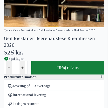
Hjem
>
Vine
>
Dessert vine
> Geil Rieslaner Beerenauslese Rheinhessen 2020
Geil Rieslaner Beerenauslese Rheinhessen
2020
325
kr.
6 på lager
Tilføj til kurv
Produktinformation
Levering på 1-2 hverdage
Varenummer
4460
Kategorier
Dessert vine
International levering
Vægt
1,5 kg
14 dages returret