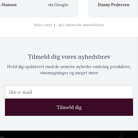
Hansen
via Google
Danny Pedersen
Viser vores 4- og 5-stjernede anmeldelser.
Tilmeld dig vores nyhedsbrev
Hold dig opdateret med de seneste nyheder omkring produkter,
vinsmagninger og meget mere
Tilmeld dig