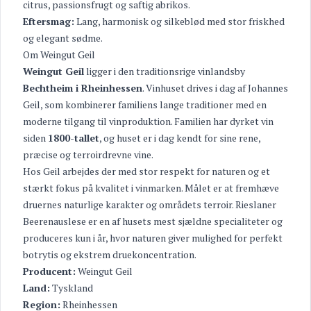
citrus, passionsfrugt og saftig abrikos.
Eftersmag:
Lang, harmonisk og silkeblød med stor friskhed
og elegant sødme.
Om Weingut Geil
Weingut Geil
ligger i den traditionsrige vinlandsby
Bechtheim i Rheinhessen
. Vinhuset drives i dag af Johannes
Geil, som kombinerer familiens lange traditioner med en
moderne tilgang til vinproduktion. Familien har dyrket vin
siden
1800-tallet
, og huset er i dag kendt for sine rene,
præcise og terroirdrevne vine.
Hos Geil arbejdes der med stor respekt for naturen og et
stærkt fokus på kvalitet i vinmarken. Målet er at fremhæve
druernes naturlige karakter og områdets terroir. Rieslaner
Beerenauslese er en af husets mest sjældne specialiteter og
produceres kun i år, hvor naturen giver mulighed for perfekt
botrytis og ekstrem druekoncentration.
Producent:
Weingut Geil
Land:
Tyskland
Region:
Rheinhessen