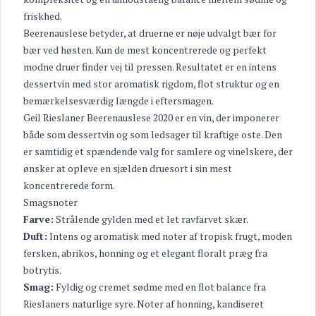
friskhed.
Beerenauslese betyder, at druerne er nøje udvalgt bær for
bær ved høsten. Kun de mest koncentrerede og perfekt
modne druer finder vej til pressen. Resultatet er en intens
dessertvin med stor aromatisk rigdom, flot struktur og en
bemærkelsesværdig længde i eftersmagen.
Geil Rieslaner Beerenauslese 2020 er en vin, der imponerer
både som dessertvin og som ledsager til kraftige oste. Den
er samtidig et spændende valg for samlere og vinelskere, der
ønsker at opleve en sjælden druesort i sin mest
koncentrerede form.
Smagsnoter
Farve:
Strålende gylden med et let ravfarvet skær.
Duft:
Intens og aromatisk med noter af tropisk frugt, moden
fersken, abrikos, honning og et elegant floralt præg fra
botrytis.
Smag:
Fyldig og cremet sødme med en flot balance fra
Rieslaners naturlige syre. Noter af honning, kandiseret