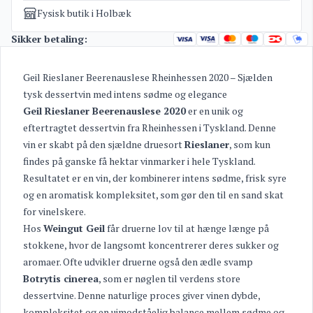
Fysisk butik i Holbæk
Sikker betaling:
Geil Rieslaner Beerenauslese Rheinhessen 2020 – Sjælden
tysk dessertvin med intens sødme og elegance
Geil Rieslaner Beerenauslese 2020
er en unik og
eftertragtet dessertvin fra Rheinhessen i Tyskland. Denne
vin er skabt på den sjældne druesort
Rieslaner
, som kun
findes på ganske få hektar vinmarker i hele Tyskland.
Resultatet er en vin, der kombinerer intens sødme, frisk syre
og en aromatisk kompleksitet, som gør den til en sand skat
for vinelskere.
Hos
Weingut Geil
får druerne lov til at hænge længe på
stokkene, hvor de langsomt koncentrerer deres sukker og
aromaer. Ofte udvikler druerne også den ædle svamp
Botrytis cinerea
, som er nøglen til verdens store
dessertvine. Denne naturlige proces giver vinen dybde,
kompleksitet og en uimodståelig balance mellem sødme og