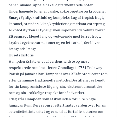
banan, ananas, appelsinskal og fermenterede noter.
Underliggende toner af vanilje, kokos, egetræ og krydderier.
Smag:
Fyldig, kraftfuld og kompleks. Lag af tropisk frugt,
karamel, brændt sukker, krydderier og markant esterpræg.
Alkoholstyrken er tydelig, men imponerende velintegreret.
Eftersmag:
Meget lang og vedvarende med tørret frugt,
krydret egetræ, varme toner og en let tørhed, der bliver
hængende længe.
Husets historie
Hampden Estate er et af verdens ældste og mest
respekterede romdestillerier. Grundlagt i 1753 i Trelawny
Parish på Jamaica har Hampden i over 270 år produceret rom
efter de samme traditionelle metoder. Destilleriet er kendt
for sin kompromisløse tilgang, sine ekstremt aromatiske
rom og sin urokkelige respekt for håndværket.
I dag står Hampden som et ikon inden for Pure Single
Jamaican Rum. Deres rom er eftertragtet verden over for sin
autenticitet, intensitet og evne til at fortælle historien om