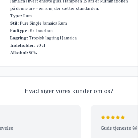
Jamaica i hvert eneste glas. Hampden 15 års er kulminationen
på denne arv – en rom, der sætter standarden.
Type:
Rum
Stil:
Pure Single Jamaica Rum
Fadtype:
Ex-bourbon
Lagring:
Tropisk lagring i Jamaica
Indeholder:
70 cl
Alkohol:
50%
Hvad siger vores kunder om os?
else
Guds tjeneste 😀 …