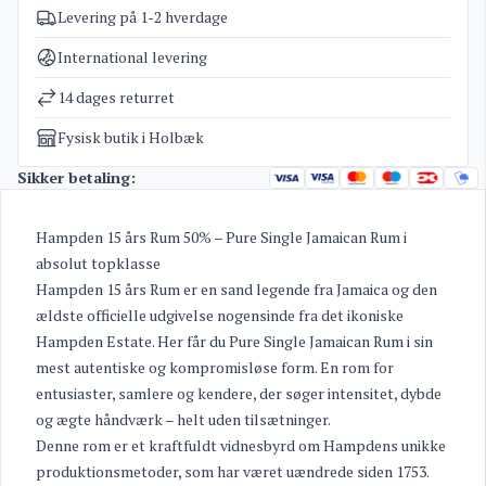
Levering på 1-2 hverdage
Varenummer
5167
Kategorier
Eksklusive flasker til investering
,
Rum
,
Tilbud
International levering
Vægt
1,6 kg
14 dages returret
Fysisk butik i Holbæk
Sikker betaling:
Hampden 15 års Rum 50% – Pure Single Jamaican Rum i
absolut topklasse
Hampden 15 års Rum er en sand legende fra Jamaica og den
ældste officielle udgivelse nogensinde fra det ikoniske
Hampden Estate. Her får du Pure Single Jamaican Rum i sin
mest autentiske og kompromisløse form. En rom for
entusiaster, samlere og kendere, der søger intensitet, dybde
og ægte håndværk – helt uden tilsætninger.
Denne rom er et kraftfuldt vidnesbyrd om Hampdens unikke
produktionsmetoder, som har været uændrede siden 1753.