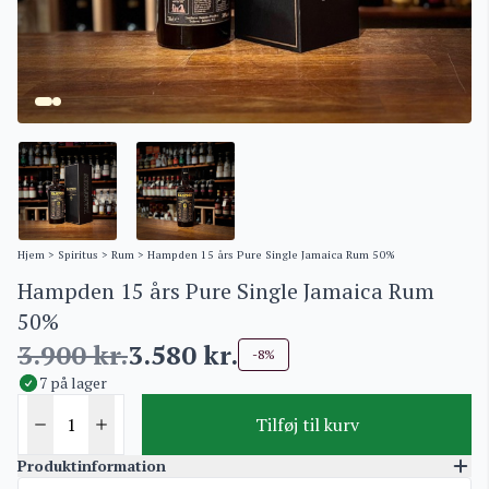
Hjem
>
Spiritus
>
Rum
> Hampden 15 års Pure Single Jamaica Rum 50%
Hampden 15 års Pure Single Jamaica Rum
50%
3.900
kr.
3.580
kr.
-8%
7 på lager
Tilføj til kurv
Produktinformation