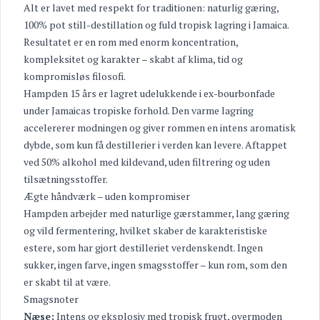
Alt er lavet med respekt for traditionen: naturlig gæring,
100% pot still-destillation og fuld tropisk lagring i Jamaica.
Resultatet er en rom med enorm koncentration,
kompleksitet og karakter – skabt af klima, tid og
kompromisløs filosofi.
Hampden 15 års er lagret udelukkende i ex-bourbonfade
under Jamaicas tropiske forhold. Den varme lagring
accelererer modningen og giver rommen en intens aromatisk
dybde, som kun få destillerier i verden kan levere. Aftappet
ved 50% alkohol med kildevand, uden filtrering og uden
tilsætningsstoffer.
Ægte håndværk – uden kompromiser
Hampden arbejder med naturlige gærstammer, lang gæring
og vild fermentering, hvilket skaber de karakteristiske
estere, som har gjort destilleriet verdenskendt. Ingen
sukker, ingen farve, ingen smagsstoffer – kun rom, som den
er skabt til at være.
Smagsnoter
Næse:
Intens og eksplosiv med tropisk frugt, overmoden