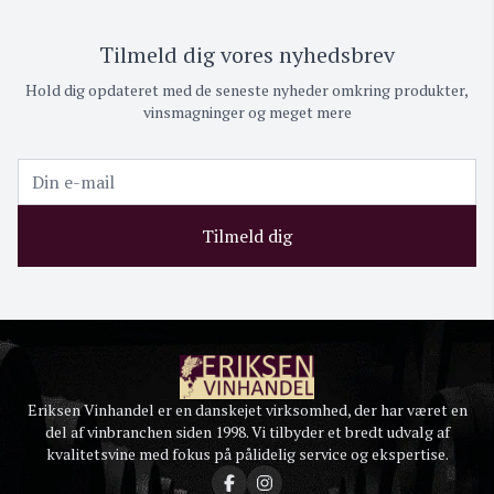
Tilmeld dig vores nyhedsbrev
Hold dig opdateret med de seneste nyheder omkring produkter,
vinsmagninger og meget mere
Tilmeld dig
Eriksen Vinhandel er en danskejet virksomhed, der har været en
del af vinbranchen siden 1998. Vi tilbyder et bredt udvalg af
kvalitetsvine med fokus på pålidelig service og ekspertise.