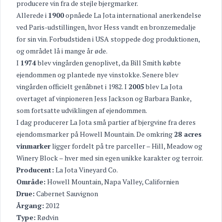
producere vin fra de stejle bjergmarker.
Allerede i
1900
opnåede La Jota international anerkendelse
ved Paris-udstillingen, hvor Hess vandt en bronzemedalje
for sin vin. Forbudstiden i USA stoppede dog produktionen,
og området lå i mange år øde.
I
1974
blev vingården genoplivet, da Bill Smith købte
ejendommen og plantede nye vinstokke. Senere blev
vingården officielt genåbnet i 1982. I
2005
blev La Jota
overtaget af vinpioneren Jess Jackson og Barbara Banke,
som fortsatte udviklingen af ejendommen.
I dag producerer La Jota små partier af bjergvine fra deres
ejendomsmarker på Howell Mountain. De omkring
28 acres
vinmarker
ligger fordelt på tre parceller – Hill, Meadow og
Winery Block – hver med sin egen unikke karakter og terroir.
Producent:
La Jota Vineyard Co.
Område:
Howell Mountain, Napa Valley, Californien
Drue:
Cabernet Sauvignon
Årgang:
2012
Type:
Rødvin