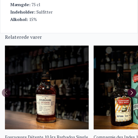
Mængde:
75 cl
Indeholder:
Sulfitter
Alkohol:
15%
Relaterede varer
Foursquare Détente 10 års Barbados Single
Compagnie des Indes 