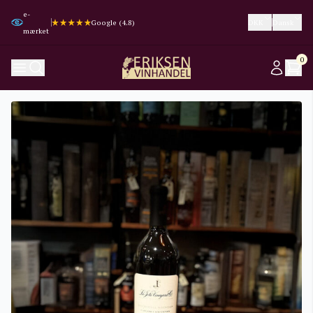
e-
Trustpilot (4.3)
Trustpilot (4.3)
Google (4.8)
Google (4.8)
DKK
Dansk
mærket
0