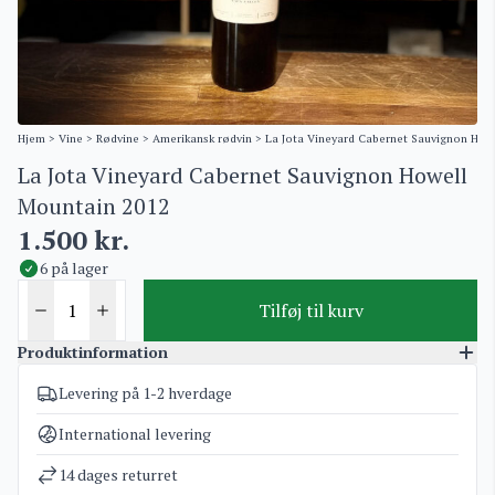
Hjem
>
Vine
>
Rødvine
>
Amerikansk rødvin
> La Jota Vineyard Cabernet Sauvignon How
La Jota Vineyard Cabernet Sauvignon Howell
Mountain 2012
1.500
kr.
6 på lager
Tilføj til kurv
Produktinformation
Levering på 1-2 hverdage
Varenummer
4297
Kategorier
Amerikansk rødvin
International levering
Vægt
1,7 kg
14 dages returret