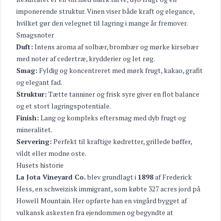
imponerende struktur. Vinen viser både kraft og elegance,
hvilket gør den velegnet til lagring i mange år fremover.
Smagsnoter
Duft:
Intens aroma af solbær, brombær og mørke kirsebær
med noter af cedertræ, krydderier og let røg.
Smag:
Fyldig og koncentreret med mørk frugt, kakao, grafit
og elegant fad.
Struktur:
Tætte tanniner og frisk syre giver en flot balance
og et stort lagringspotentiale.
Finish:
Lang og kompleks eftersmag med dyb frugt og
mineralitet.
Servering:
Perfekt til kraftige kødretter, grillede bøffer,
vildt eller modne oste.
Husets historie
La Jota Vineyard Co.
blev grundlagt i
1898
af Frederick
Hess, en schweizisk immigrant, som købte 327 acres jord på
Howell Mountain. Her opførte han en vingård bygget af
vulkansk askesten fra ejendommen og begyndte at