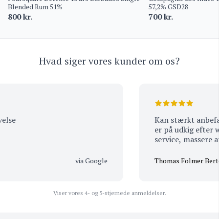
Blended Rum 51%
57,2% GSD28
800
kr.
700
kr.
Hvad siger vores kunder om os?
se
Kan stærkt anbefale 
er på udkig efter whi
service, massere af v
smagsprøver og utro
priser (billigere end 
via Google
Thomas Folmer Bertels
Handler selv udeluk
anbefale andre at gør
Viser vores 4- og 5-stjernede anmeldelser.