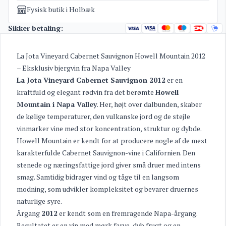
Fysisk butik i Holbæk
Sikker betaling:
La Jota Vineyard Cabernet Sauvignon Howell Mountain 2012
– Eksklusiv bjergvin fra Napa Valley
La Jota Vineyard Cabernet Sauvignon 2012
er en
kraftfuld og elegant rødvin fra det berømte
Howell
Mountain i Napa Valley
. Her, højt over dalbunden, skaber
de kølige temperaturer, den vulkanske jord og de stejle
vinmarker vine med stor koncentration, struktur og dybde.
Howell Mountain er kendt for at producere nogle af de mest
karakterfulde Cabernet Sauvignon-vine i Californien. Den
stenede og næringsfattige jord giver små druer med intens
smag. Samtidig bidrager vind og tåge til en langsom
modning, som udvikler kompleksitet og bevarer druernes
naturlige syre.
Årgang
2012
er kendt som en fremragende Napa-årgang.
Resultatet er en vin med mørk farve, dyb frugt og en