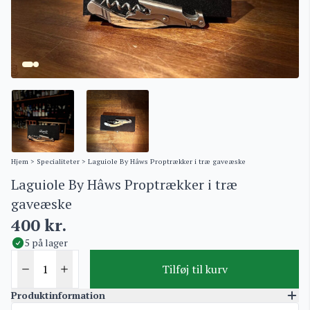
Hjem
>
Specialiteter
> Laguiole By Hâws Proptrækker i træ gaveæske
Laguiole By Hâws Proptrækker i træ
gaveæske
400
kr.
5 på lager
Tilføj til kurv
Produktinformation