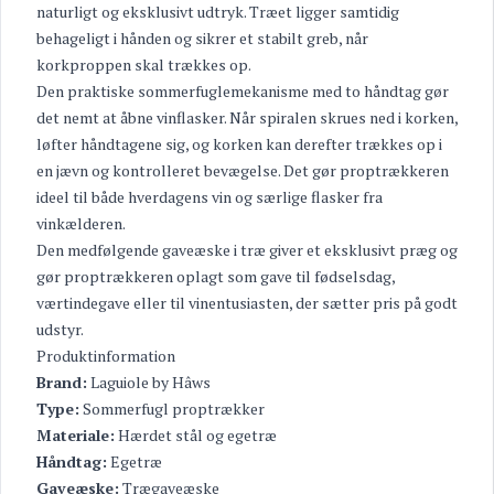
naturligt og eksklusivt udtryk. Træet ligger samtidig
behageligt i hånden og sikrer et stabilt greb, når
korkproppen skal trækkes op.
Den praktiske sommerfuglemekanisme med to håndtag gør
det nemt at åbne vinflasker. Når spiralen skrues ned i korken,
løfter håndtagene sig, og korken kan derefter trækkes op i
en jævn og kontrolleret bevægelse. Det gør proptrækkeren
ideel til både hverdagens vin og særlige flasker fra
vinkælderen.
Den medfølgende gaveæske i træ giver et eksklusivt præg og
gør proptrækkeren oplagt som gave til fødselsdag,
værtindegave eller til vinentusiasten, der sætter pris på godt
udstyr.
Produktinformation
Brand:
Laguiole by Hâws
Type:
Sommerfugl proptrækker
Materiale:
Hærdet stål og egetræ
Håndtag:
Egetræ
Gaveæske:
Trægaveæske