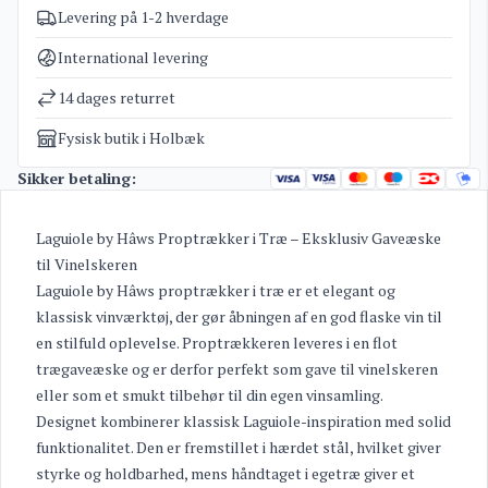
Levering på 1-2 hverdage
Varenummer
4825
Kategorier
Specialiteter
International levering
Vægt
0,9 kg
14 dages returret
Fysisk butik i Holbæk
Sikker betaling:
Laguiole by Hâws Proptrækker i Træ – Eksklusiv Gaveæske
til Vinelskeren
Laguiole by Hâws proptrækker i træ er et elegant og
klassisk vinværktøj, der gør åbningen af en god flaske vin til
en stilfuld oplevelse. Proptrækkeren leveres i en flot
trægaveæske og er derfor perfekt som gave til vinelskeren
eller som et smukt tilbehør til din egen vinsamling.
Designet kombinerer klassisk Laguiole-inspiration med solid
funktionalitet. Den er fremstillet i hærdet stål, hvilket giver
styrke og holdbarhed, mens håndtaget i egetræ giver et