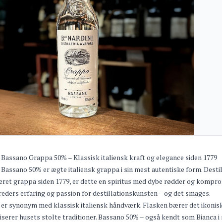
 Bassano Grappa 50% – Klassisk italiensk kraft og elegance siden 1779
 Bassano 50% er ægte italiensk grappa i sin mest autentiske form. Destil
ret grappa siden 1779, er dette en spiritus med dybe rødder og kompro
eders erfaring og passion for destillationskunsten – og det smages.
 er synonym med klassisk italiensk håndværk. Flasken bærer det ikonis
serer husets stolte traditioner. Bassano 50% – også kendt som Bianca i 