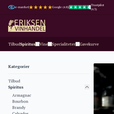
Trustpilot
e-mærket
Google (4.8)
(4.3)
Tilbud
Spiritus
Vine
Specialiteter
Gavekurve
Kategorier
Tilbud
Spiritus
Armagnac
Bourbon
Brandy
Calvados