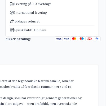
Levering på 1-2 hverdage
Varenummer
980
Kategorier
Grappa - Eau-de-vie - Marc
International levering
Vægt
2 kg
14 dages returret
Fysisk butik i Holbæk
Sikker betaling:
leret af den legendariske Nardini-familie, som har
misløs kvalitet. Hver flaske rummer mere end to
ke design, som har været brugt gennem generationer og
sin klare udgave – er en kraftfuld, men overraskende