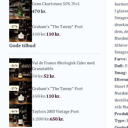
Grøn Chartreuse 55% 70 cl.
harmoni
470
kr.
I glass
Smagen 
druekar
Graham’s “The Tawny” Port
-27%
dem, de
150
kr.
110
kr.
Nardini
Gode tilbud
tilføre
Smagsn
Farve:
Val de France Økologisk Cider med
Duft:
Fr
-26%
Granatæble
Smag:
70
kr.
52
kr.
Efters
Huset N
Graham’s “The Tawny” Port
-27%
Nardini
150
kr.
110
kr.
destill
står Na
Taylors 2003 Vintage Port
-46%
Produk
1.200
kr.
650
kr.
Type:
B
Oprind