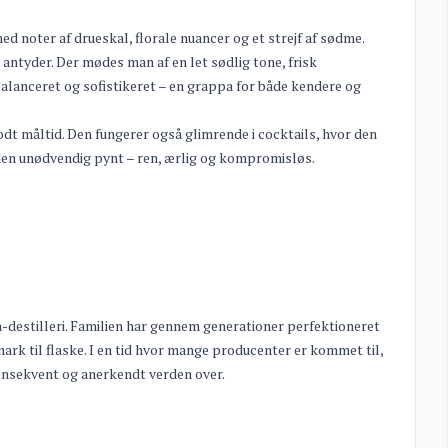
d noter af drueskal, florale nuancer og et strejf af sødme.
ntyder. Der mødes man af en let sødlig tone, frisk
alanceret og sofistikeret – en grappa for både kendere og
odt måltid. Den fungerer også glimrende i cocktails, hvor den
 uden unødvendig pynt – ren, ærlig og kompromisløs.
a-destilleri. Familien har gennem generationer perfektioneret
rk til flaske. I en tid hvor mange producenter er kommet til,
konsekvent og anerkendt verden over.