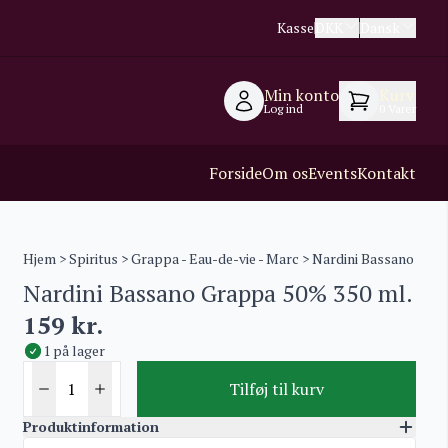
Kasse
DKK
Dansk
Min konto
Kurv
Log ind
0
Varer
Forside
Om os
Events
Kontakt
Hjem
>
Spiritus
>
Grappa - Eau-de-vie - Marc
> Nardini Bassano Grap
Nardini Bassano Grappa 50% 350 ml.
159
kr.
1 på lager
Tilføj til kurv
Produktinformation