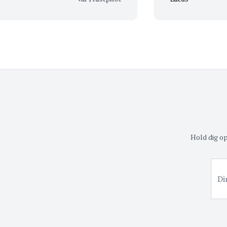
for at uddele en sma
om det skal være de
flaske man er forel
hjem med det rigtig
Hold dig o