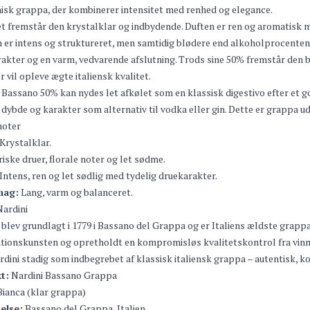
sk grappa, der kombinerer intensitet med renhed og elegance.
et fremstår den krystalklar og indbydende. Duften er ren og aromatisk me
er intens og struktureret, men samtidig blødere end alkoholprocenten a
akter og en varm, vedvarende afslutning. Trods sine 50% fremstår den b
r vil opleve ægte italiensk kvalitet.
 Bassano 50% kan nydes let afkølet som en klassisk digestivo efter et g
r dybde og karakter som alternativ til vodka eller gin. Dette er grappa
oter
Krystalklar.
iske druer, florale noter og let sødme.
Intens, ren og let sødlig med tydelig druekarakter.
mag:
Lang, varm og balanceret.
ardini
 blev grundlagt i 1779 i Bassano del Grappa og er Italiens ældste grapp
ationskunsten og opretholdt en kompromisløs kvalitetskontrol fra vinma
rdini stadig som indbegrebet af klassisk italiensk grappa – autentisk, 
t:
Nardini Bassano Grappa
ianca (klar grappa)
else:
Bassano del Grappa, Italien