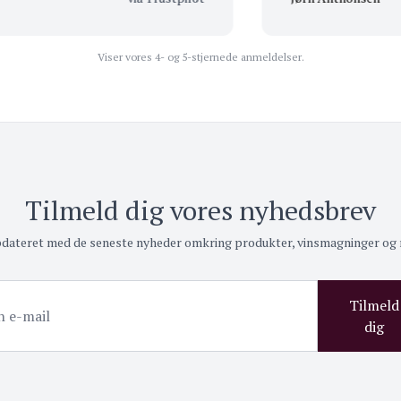
gsprøve hvis man er i tvivl
n ene eller den anden
sket i! Så man kommer altid
Viser vores 4- og 5-stjernede anmeldelser.
e!
Tilmeld dig vores nyhedsbrev
pdateret med de seneste nyheder omkring produkter, vinsmagninger og
Tilmeld
dig