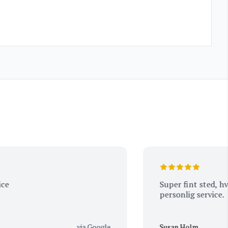
Super fint sted, hvis 
personlig service.
via Google
Susan Holm