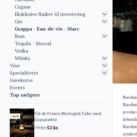
Cognac
Eksklusive flasker til investering
Gin
Grappa - Eau-de-vie - Marc
Rum
Tequila - Mezcal
Vodka
Whisky
Vine
Specialiteter
Gavekurve
Events
Top sælgere
Nardini
Nardini
produce
Val de France Økologisk Cider med
-26%
århundr
Granatæble
Nardini
70
kr.
52
kr.
symboli