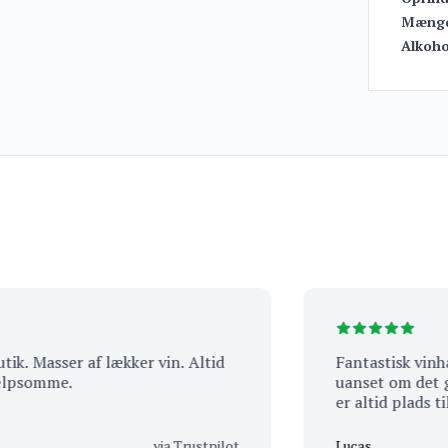
Mæng
Alkoho
Masser af lækker vin. Altid
Fantastisk vinhande
somme.
uanset om det gælder
er altid plads til e
Altid god betjening
selv handlet der i m
via Trustpilot
Lucas