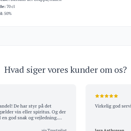
de:
70 cl
l:
50%
Hvad siger vores kunder om os?
l! De har styr på det
Virkelig god service
 vin eller spiritus. Og der
n god snak og vejledning.
 og venligt personale! Har
ange år. De er aldrig bleg
via Trustpilot
Jørn Anthonsen