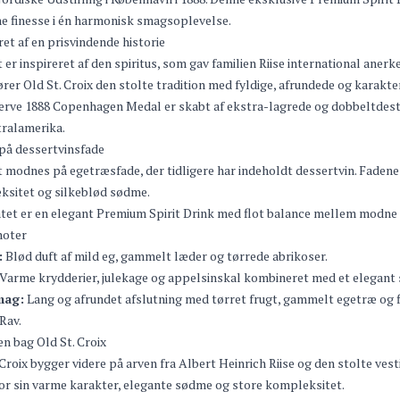
 finesse i én harmonisk smagsoplevelse.
ret af en prisvindende historie
 er inspireret af den spiritus, som gav familien Riise international anerk
ører Old St. Croix den stolte tradition med fyldige, afrundede og karakte
rve 1888 Copenhagen Medal er skabt af ekstra-lagrede og dobbeltdestill
ralamerika.
på dessertvinsfade
 modnes på egetræsfade, der tidligere har indeholdt dessertvin. Fadene 
ksitet og silkeblød sødme.
tet er en elegant Premium Spirit Drink med flot balance mellem modne 
oter
:
Blød duft af mild eg, gammelt læder og tørrede abrikoser.
Varme krydderier, julekage og appelsinskal kombineret med et elegant s
mag:
Lang og afrundet afslutning med tørret frugt, gammelt egetræ og fi
Rav.
en bag Old St. Croix
 Croix bygger videre på arven fra Albert Heinrich Riise og den stolte vest
or sin varme karakter, elegante sødme og store kompleksitet.