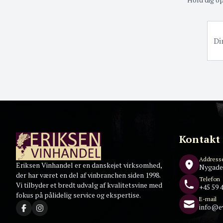
Kontakt
Address
Eriksen Vinhandel er en danskejet virksomhed,
Nygade
der har været en del af vinbranchen siden 1998.
Telefon
Vi tilbyder et bredt udvalg af kvalitetsvine med
+45 59 4
fokus på pålidelig service og ekspertise.
E-mail
info@e