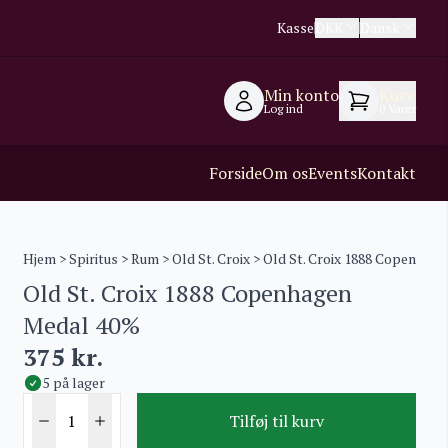
Kasse
DKK
Dansk
Min konto
Kurv
Log ind
0
Varer
Forside
Om os
Events
Kontakt
Hjem
>
Spiritus
>
Rum
>
Old St. Croix
> Old St. Croix 1888 Copenhag
Old St. Croix 1888 Copenhagen
Medal 40%
375
kr.
5 på lager
Tilføj til kurv