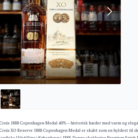
 Croix 1888 Copenhagen Medal 40% – historisk hæder med varm og eleg
 Croix XO Reserve 1888 Copenhagen Medal er skabt som en hyldest til de
ordiske Udstilling i København i 1888. Denne eksklusive Premium Spirit D