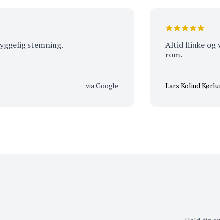
lig stemning.
Altid flinke og vide
rom.
via Google
Lars Kolind Kørlund
Hold dig o