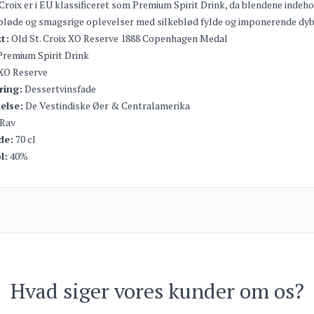
 Croix er i EU klassificeret som Premium Spirit Drink, da blendene indeho
bløde og smagsrige oplevelser med silkeblød fylde og imponerende dyb
t:
Old St. Croix XO Reserve 1888 Copenhagen Medal
remium Spirit Drink
XO Reserve
ring:
Dessertvinsfade
else:
De Vestindiske Øer & Centralamerika
Rav
de:
70 cl
l:
40%
Hvad siger vores kunder om os?