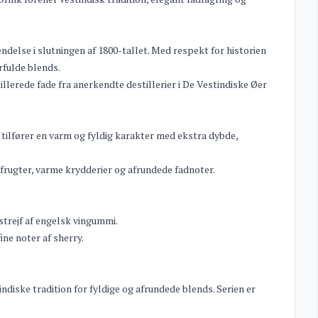
endelse i slutningen af 1800-tallet. Med respekt for historien
rfulde blends.
erede fade fra anerkendte destillerier i De Vestindiske Øer
tilfører en varm og fyldig karakter med ekstra dybde,
frugter, varme krydderier og afrundede fadnoter.
trejf af engelsk vingummi.
ne noter af sherry.
indiske tradition for fyldige og afrundede blends. Serien er