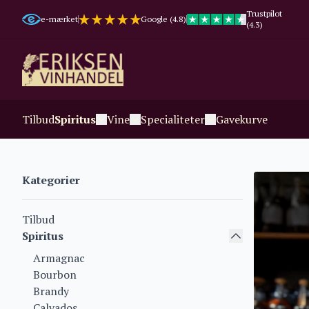
Trustpilot
e-mærket
Google (4.8)
(4.3)
Tilbud
Spiritus
Vine
Specialiteter
Gavekurve
Kategorier
Tilbud
Spiritus
Armagnac
Bourbon
Brandy
Calvados