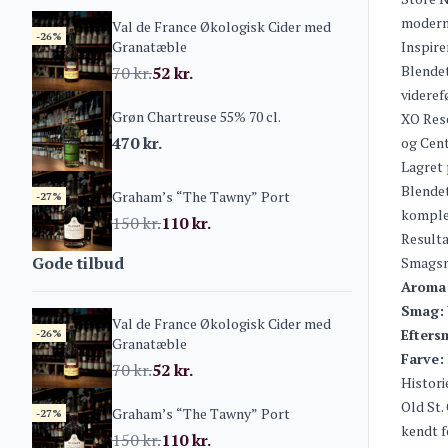
moderne
Val de France Økologisk Cider med
-26%
Granatæble
Inspire
Blendet
70
kr.
52
kr.
videref
Grøn Chartreuse 55% 70 cl.
XO Rese
470
kr.
og Cent
Lagret 
Blendet
Graham’s “The Tawny” Port
-27%
komple
150
kr.
110
kr.
Resulta
Gode tilbud
Smagsn
Aroma
Smag:
Val de France Økologisk Cider med
Efters
-26%
Granatæble
Farve:
70
kr.
52
kr.
Histori
Old St.
Graham’s “The Tawny” Port
-27%
kendt f
150
kr.
110
kr.