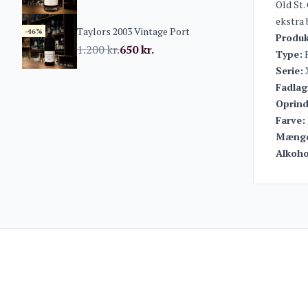
Old St.
ekstra 
Taylors 2003 Vintage Port
-46%
Produk
1.200
kr.
650
kr.
Type:
P
Serie:
Fadlag
Oprind
Farve:
Mæng
Alkoho