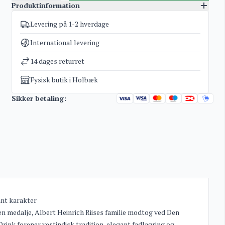
Produktinformation
Levering på 1-2 hverdage
Varenummer
3176
Kategorier
Old St. Croix
,
Rum
International levering
Vægt
1,7 kg
14 dages returret
Fysisk butik i Holbæk
Sikker betaling:
ant karakter
n medalje, Albert Heinrich Riises familie modtog ved Den
rink forener vestindisk tradition, elegant fadlagring og