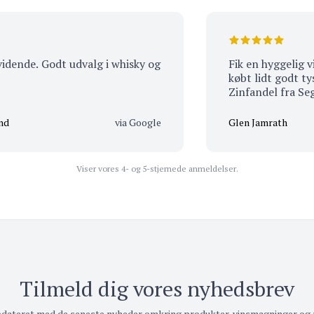
nde. Godt udvalg i whisky og
Fik en hyggelig vins
købt lidt godt tysk 
Zinfandel fra Seghesi
via Google
Glen Jamrath
Viser vores 4- og 5-stjernede anmeldelser.
Tilmeld dig vores nyhedsbrev
pdateret med de seneste nyheder omkring produkter, vinsmagninger og