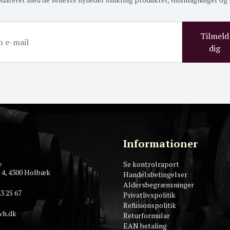
Tilmeld
dig
Informationer
Se kontrolraport
e
 4, 4300 Holbæk
Handelsbetingelser
Aldersbegrænsninger
3 25 67
Privatlivspolitik
Refusionspolitik
vh.dk
Returformular
EAN betaling