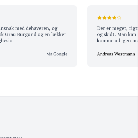
nak med dehaveren, og
Der er meget, rigtig me
Grau Burgund og en lækker
og skidt. Man kan med 
o
komme ud igen med no
men det store udvalg k
forvirrende. Så er det 
via Google
Andreas Westmann
eksperter, og at de ne
finde lige hvad man led
 meget mere