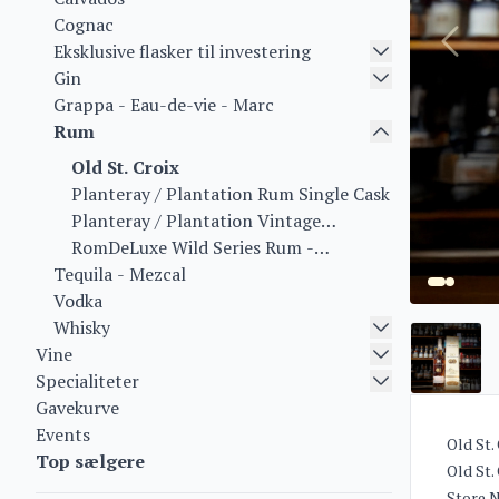
Cognac
Eksklusive flasker til investering
Gin
Grappa - Eau-de-vie - Marc
Rum
Old St. Croix
Planteray / Plantation Rum Single Cask
Planteray / Plantation Vintage
Collection
RomDeLuxe Wild Series Rum -
Tequila - Mezcal
Collectors Series Rum - Limited Batch
Vodka
Series
Whisky
Vine
Specialiteter
Gavekurve
Events
Old St.
Top sælgere
Old St.
Store N