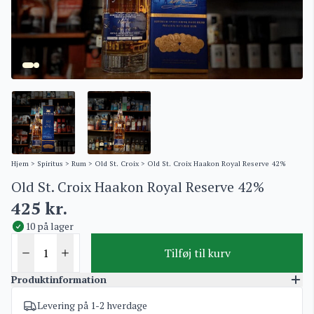
Hjem
>
Spiritus
>
Rum
>
Old St. Croix
> Old St. Croix Haakon Royal Reserve 42%
Old St. Croix Haakon Royal Reserve 42%
425
kr.
10 på lager
Tilføj til kurv
Produktinformation
Levering på 1-2 hverdage
Varenummer
3178