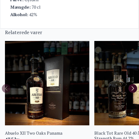
Mængde:
70 cl
Alkohol:
42%
Relaterede varer
Abuelo XII Two Oaks Panama
Black Tot Rare Old 40
Strength Rum 44,2%