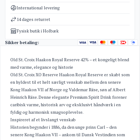
Kategorier
Old St. Croix
,
Rum
International levering
Vægt
1,7 kg
14 dages returret
Fysisk butik i Holbæk
Sikker betaling:
Old St. Croix Haakon Royal Reserve 42% – et kongeligt blend
med varme, elegance og historie
Old St. Croix XO Reserve Haakon Royal Reserve er skabt som
en hyldest til et helt særligt venskab mellem den senere
Kong Haakon VII af Norge og Valdemar Riise, søn af Albert
Heinrich Riise. Denne elegante Premium Spirit Drink forener
caribisk varme, historisk arv og eksklusivt håndværk i en
fyldig og harmonisk smagsoplevelse.
Inspireret af et livslangt venskab
Historien begynder i 1886, da den unge prins Carl – den
senere Kong Haakon VII – ankom til Dansk Vestindien som