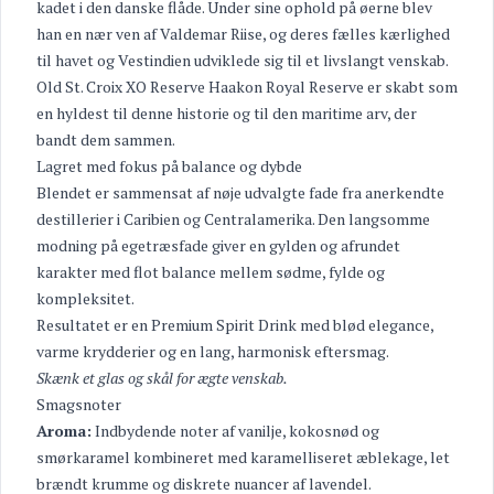
kadet i den danske flåde. Under sine ophold på øerne blev
han en nær ven af Valdemar Riise, og deres fælles kærlighed
til havet og Vestindien udviklede sig til et livslangt venskab.
Old St. Croix XO Reserve Haakon Royal Reserve er skabt som
en hyldest til denne historie og til den maritime arv, der
bandt dem sammen.
Lagret med fokus på balance og dybde
Blendet er sammensat af nøje udvalgte fade fra anerkendte
destillerier i Caribien og Centralamerika. Den langsomme
modning på egetræsfade giver en gylden og afrundet
karakter med flot balance mellem sødme, fylde og
kompleksitet.
Resultatet er en Premium Spirit Drink med blød elegance,
varme krydderier og en lang, harmonisk eftersmag.
Skænk et glas og skål for ægte venskab.
Smagsnoter
Aroma:
Indbydende noter af vanilje, kokosnød og
smørkaramel kombineret med karamelliseret æblekage, let
brændt krumme og diskrete nuancer af lavendel.