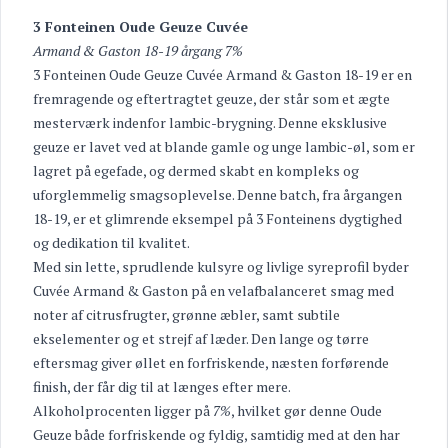
3 Fonteinen Oude Geuze Cuvée
Armand & Gaston 18-19 årgang 7%
3 Fonteinen Oude Geuze Cuvée Armand & Gaston 18-19 er en
fremragende og eftertragtet geuze, der står som et ægte
mesterværk indenfor lambic-brygning. Denne eksklusive
geuze er lavet ved at blande gamle og unge lambic-øl, som er
lagret på egefade, og dermed skabt en kompleks og
uforglemmelig smagsoplevelse. Denne batch, fra årgangen
18-19, er et glimrende eksempel på 3 Fonteinens dygtighed
og dedikation til kvalitet.
Med sin lette, sprudlende kulsyre og livlige syreprofil byder
Cuvée Armand & Gaston på en velafbalanceret smag med
noter af citrusfrugter, grønne æbler, samt subtile
ekselementer og et strejf af læder. Den lange og tørre
eftersmag giver øllet en forfriskende, næsten forførende
finish, der får dig til at længes efter mere.
Alkoholprocenten ligger på
7%
, hvilket gør denne Oude
Geuze både forfriskende og fyldig, samtidig med at den har