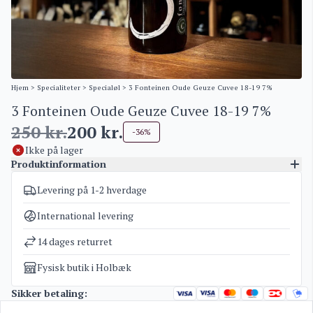
Hjem
>
Specialiteter
>
Specialøl
> 3 Fonteinen Oude Geuze Cuvee 18-19 7%
3 Fonteinen Oude Geuze Cuvee 18-19 7%
250
kr.
200
kr.
-36%
Ikke på lager
Produktinformation
Levering på 1-2 hverdage
Varenummer
3558
Kategorier
Specialøl
International levering
Vægt
1,6 kg
14 dages returret
Fysisk butik i Holbæk
Sikker betaling: