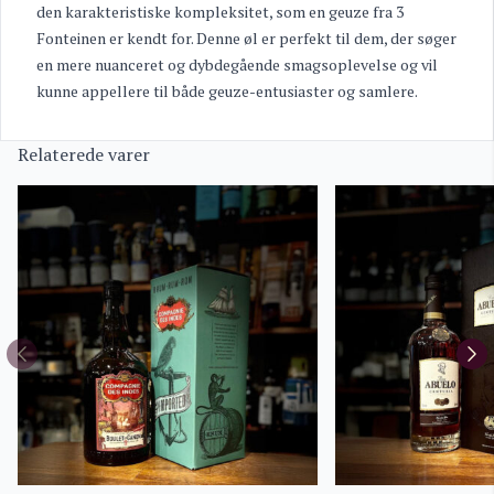
den karakteristiske kompleksitet, som en geuze fra 3
Fonteinen er kendt for. Denne øl er perfekt til dem, der søger
en mere nuanceret og dybdegående smagsoplevelse og vil
kunne appellere til både geuze-entusiaster og samlere.
Relaterede varer