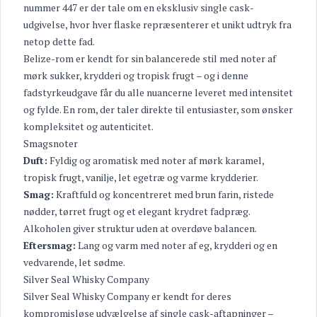
nummer 447 er der tale om en eksklusiv single cask-
udgivelse, hvor hver flaske repræsenterer et unikt udtryk fra
netop dette fad.
Belize-rom er kendt for sin balancerede stil med noter af
mørk sukker, krydderi og tropisk frugt – og i denne
fadstyrkeudgave får du alle nuancerne leveret med intensitet
og fylde. En rom, der taler direkte til entusiaster, som ønsker
kompleksitet og autenticitet.
Smagsnoter
Duft:
Fyldig og aromatisk med noter af mørk karamel,
tropisk frugt, vanilje, let egetræ og varme krydderier.
Smag:
Kraftfuld og koncentreret med brun farin, ristede
nødder, tørret frugt og et elegant krydret fadpræg.
Alkoholen giver struktur uden at overdøve balancen.
Eftersmag:
Lang og varm med noter af eg, krydderi og en
vedvarende, let sødme.
Silver Seal Whisky Company
Silver Seal Whisky Company er kendt for deres
kompromisløse udvælgelse af single cask-aftapninger –