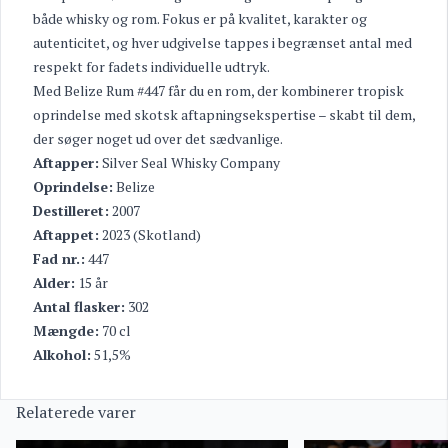
både whisky og rom. Fokus er på kvalitet, karakter og
autenticitet, og hver udgivelse tappes i begrænset antal med
respekt for fadets individuelle udtryk.
Med Belize Rum #447 får du en rom, der kombinerer tropisk
oprindelse med skotsk aftapningsekspertise – skabt til dem,
der søger noget ud over det sædvanlige.
Aftapper:
Silver Seal Whisky Company
Oprindelse:
Belize
Destilleret:
2007
Aftappet:
2023 (Skotland)
Fad nr.:
447
Alder:
15 år
Antal flasker:
302
Mængde:
70 cl
Alkohol:
51,5%
Relaterede varer