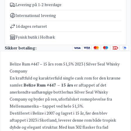
Levering på 1-2 hverdage
Varenummer
4028
Kategorier
Rum
,
Silver Seal Whisky Company
International levering
Vægt
1,8 kg
14 dages returret
Fysisk butik i Holbæk
Sikker betaling:
Belize Rum #447 – 15 års rom 51,5% 2023 | Silver Seal Whisky
Company
En kraftfuld og karakterfuld single cask rom for den kræsne
samler.
Belize Rum #447 – 15 års
er aftappet af det
anerkendte uafhængige bottlerhus Silver Seal Whisky
Company og byder på ren, uforfalsket romoplevelse fra
Mellemamerika – tappet ved hele 51,5%.
Destilleret i Belize i 2007 og lagret i 15 år, før den blev
aftappet i 2023 i Skotland, leverer denne rom både tropisk
dybde og elegant struktur. Med kun 302 flasker fra fad