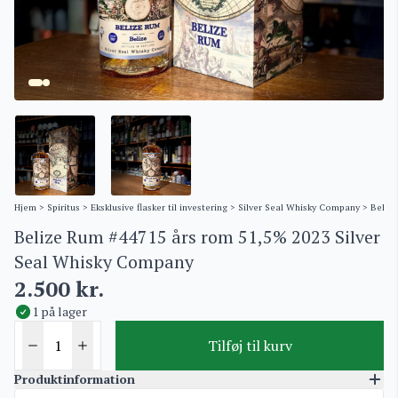
Hjem
>
Spiritus
>
Eksklusive flasker til investering
>
Silver Seal Whisky Company
> Belize
Belize Rum #44715 års rom 51,5% 2023 Silver
Seal Whisky Company
2.500
kr.
1 på lager
Tilføj til kurv
Produktinformation