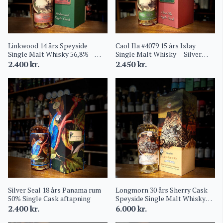
Linkwood 14 års Speyside
Caol Ila #4079 15 års Islay
Single Malt Whisky 56,8% –
Single Malt Whisky – Silver
Silver Seal Whisky Company
Seal Young 54,1%
2.400
kr.
2.450
kr.
Single Cask
Silver Seal 18 års Panama rum
Longmorn 30 års Sherry Cask
50% Single Cask aftapning
Speyside Single Malt Whisky
56,3% Silver Seal Wildlife
2.400
kr.
6.000
kr.
Collection