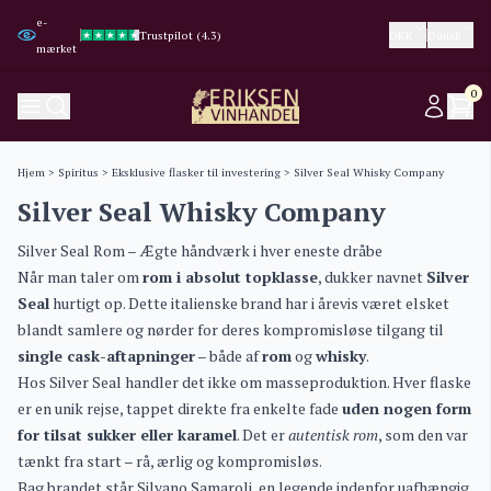
e-
Trustpilot (4.3)
Trustpilot (4.3)
Google (4.8)
Google (4.8)
DKK
Dansk
mærket
0
Hjem
>
Spiritus
>
Eksklusive flasker til investering
> Silver Seal Whisky Company
Silver Seal Whisky Company
Silver Seal Rom – Ægte håndværk i hver eneste dråbe
Når man taler om
rom i absolut topklasse
, dukker navnet
Silver
Seal
hurtigt op. Dette italienske brand har i årevis været elsket
blandt samlere og nørder for deres kompromisløse tilgang til
single cask-aftapninger
– både af
rom
og
whisky
.
Hos Silver Seal handler det ikke om masseproduktion. Hver flaske
er en unik rejse, tappet direkte fra enkelte fade
uden nogen form
for tilsat sukker eller karamel
. Det er
autentisk rom
, som den var
tænkt fra start – rå, ærlig og kompromisløs.
Bag brandet står Silvano Samaroli, en legende indenfor uafhængig