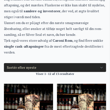
aftapning, og det mærkes. Flaskerne er ikke kun skabt til nydelse,
men også til
samlere og investorer
, der ved, at ægte kvalitet
stiger i værdi med tiden.
Uanset om du er på jagt efter din næste smagsmæssige
åbenbaring, eller ønsker at tilføje noget helt særligt til din rom-
samling, så er Silver Seal et navn, du bør kende.
Tjek også vores store udvalg af
Caroni Rom
, og find flere unikke
single cask-aftapninger
fra de mest eftertragtede destillerier i
verden.
Viser 1–12 af 13 resultater