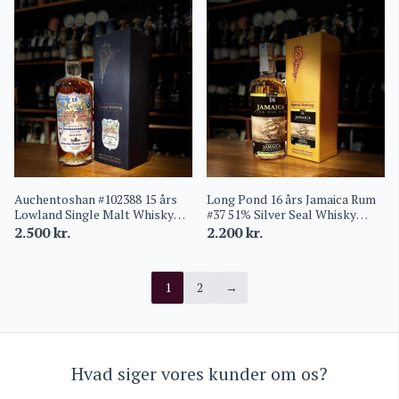
Auchentoshan #102388 15 års
Long Pond 16 års Jamaica Rum
Lowland Single Malt Whisky
#37 51% Silver Seal Whisky
60,4% Silver Seal Whisky
Company
2.500
kr.
2.200
kr.
Company
1
2
→
Hvad siger vores kunder om os?