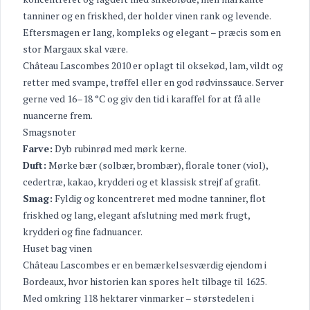
tanniner og en friskhed, der holder vinen rank og levende.
Eftersmagen er lang, kompleks og elegant – præcis som en
stor Margaux skal være.
Château Lascombes 2010 er oplagt til oksekød, lam, vildt og
retter med svampe, trøffel eller en god rødvinssauce. Server
gerne ved 16–18 °C og giv den tid i karaffel for at få alle
nuancerne frem.
Smagsnoter
Farve:
Dyb rubinrød med mørk kerne.
Duft:
Mørke bær (solbær, brombær), florale toner (viol),
cedertræ, kakao, krydderi og et klassisk strejf af grafit.
Smag:
Fyldig og koncentreret med modne tanniner, flot
friskhed og lang, elegant afslutning med mørk frugt,
krydderi og fine fadnuancer.
Huset bag vinen
Château Lascombes er en bemærkelsesværdig ejendom i
Bordeaux, hvor historien kan spores helt tilbage til 1625.
Med omkring 118 hektarer vinmarker – størstedelen i