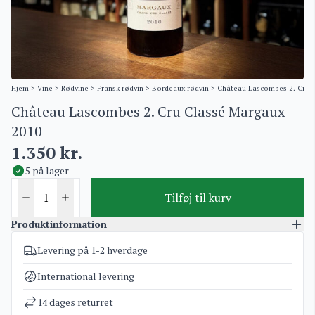
Hjem
>
Vine
>
Rødvine
>
Fransk rødvin
>
Bordeaux rødvin
> Château Lascombes 2. Cru 
Château Lascombes 2. Cru Classé Margaux
2010
1.350
kr.
5 på lager
Tilføj til kurv
Produktinformation
Levering på 1-2 hverdage
Varenummer
3375
Kategorier
Bordeaux rødvin
International levering
Vægt
1,6 kg
14 dages returret