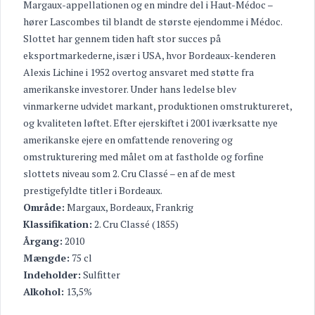
Margaux-appellationen og en mindre del i Haut-Médoc –
hører Lascombes til blandt de største ejendomme i Médoc.
Slottet har gennem tiden haft stor succes på
eksportmarkederne, især i USA, hvor Bordeaux-kenderen
Alexis Lichine i 1952 overtog ansvaret med støtte fra
amerikanske investorer. Under hans ledelse blev
vinmarkerne udvidet markant, produktionen omstruktureret,
og kvaliteten løftet. Efter ejerskiftet i 2001 iværksatte nye
amerikanske ejere en omfattende renovering og
omstrukturering med målet om at fastholde og forfine
slottets niveau som 2. Cru Classé – en af de mest
prestigefyldte titler i Bordeaux.
Område:
Margaux, Bordeaux, Frankrig
Klassifikation:
2. Cru Classé (1855)
Årgang:
2010
Mængde:
75 cl
Indeholder:
Sulfitter
Alkohol:
13,5%