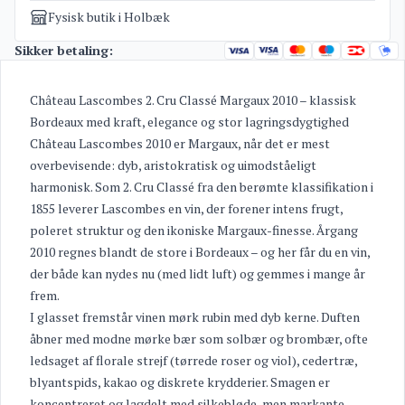
Fysisk butik i Holbæk
Sikker betaling:
Château Lascombes 2. Cru Classé Margaux 2010 – klassisk
Bordeaux med kraft, elegance og stor lagringsdygtighed
Château Lascombes 2010 er Margaux, når det er mest
overbevisende: dyb, aristokratisk og uimodståeligt
harmonisk. Som 2. Cru Classé fra den berømte klassifikation i
1855 leverer Lascombes en vin, der forener intens frugt,
poleret struktur og den ikoniske Margaux-finesse. Årgang
2010 regnes blandt de store i Bordeaux – og her får du en vin,
der både kan nydes nu (med lidt luft) og gemmes i mange år
frem.
I glasset fremstår vinen mørk rubin med dyb kerne. Duften
åbner med modne mørke bær som solbær og brombær, ofte
ledsaget af florale strejf (tørrede roser og viol), cedertræ,
blyantspids, kakao og diskrete krydderier. Smagen er
koncentreret og lagdelt med silkebløde, men markante