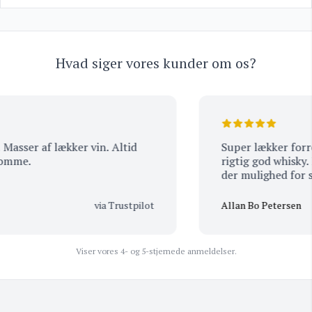
Hvad siger vores kunder om os?
sser af lækker vin. Altid
Super lækker forret
mme.
rigtig god whisky. Be
der mulighed for sm
købet-:)
via Trustpilot
Allan Bo Petersen
Viser vores 4- og 5-stjernede anmeldelser.