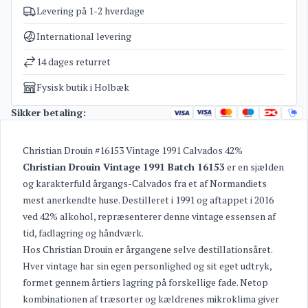
Levering på 1-2 hverdage
Varenummer
3028
Kategorier
Calvados
International levering
Vægt
2,7 kg
14 dages returret
Fysisk butik i Holbæk
Sikker betaling:
Christian Drouin #16153 Vintage 1991 Calvados 42%
Christian Drouin Vintage 1991 Batch 16153
er en sjælden
og karakterfuld årgangs-Calvados fra et af Normandiets
mest anerkendte huse. Destilleret i 1991 og aftappet i 2016
ved 42% alkohol, repræsenterer denne vintage essensen af
tid, fadlagring og håndværk.
Hos Christian Drouin er årgangene selve destillationsåret.
Hver vintage har sin egen personlighed og sit eget udtryk,
formet gennem årtiers lagring på forskellige fade. Netop
kombinationen af træsorter og kældrenes mikroklima giver