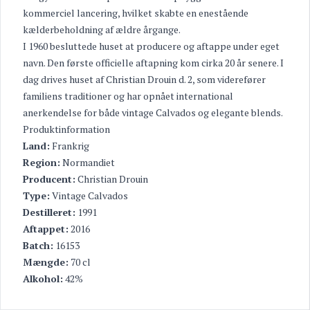
kommerciel lancering, hvilket skabte en enestående
kælderbeholdning af ældre årgange.
I 1960 besluttede huset at producere og aftappe under eget
navn. Den første officielle aftapning kom cirka 20 år senere. I
dag drives huset af Christian Drouin d. 2, som viderefører
familiens traditioner og har opnået international
anerkendelse for både vintage Calvados og elegante blends.
Produktinformation
Land:
Frankrig
Region:
Normandiet
Producent:
Christian Drouin
Type:
Vintage Calvados
Destilleret:
1991
Aftappet:
2016
Batch:
16153
Mængde:
70 cl
Alkohol:
42%