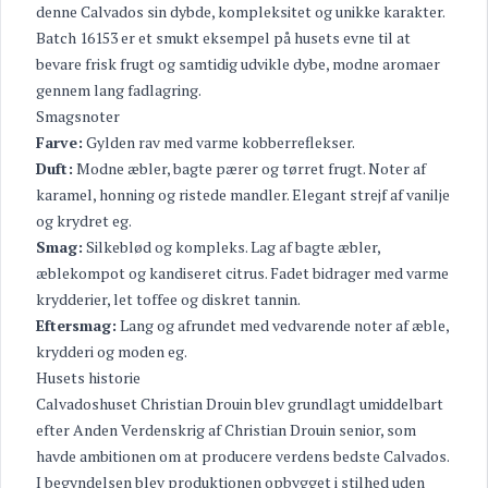
denne Calvados sin dybde, kompleksitet og unikke karakter.
Batch 16153 er et smukt eksempel på husets evne til at
bevare frisk frugt og samtidig udvikle dybe, modne aromaer
gennem lang fadlagring.
Smagsnoter
Farve:
Gylden rav med varme kobberreflekser.
Duft:
Modne æbler, bagte pærer og tørret frugt. Noter af
karamel, honning og ristede mandler. Elegant strejf af vanilje
og krydret eg.
Smag:
Silkeblød og kompleks. Lag af bagte æbler,
æblekompot og kandiseret citrus. Fadet bidrager med varme
krydderier, let toffee og diskret tannin.
Eftersmag:
Lang og afrundet med vedvarende noter af æble,
krydderi og moden eg.
Husets historie
Calvadoshuset Christian Drouin blev grundlagt umiddelbart
efter Anden Verdenskrig af Christian Drouin senior, som
havde ambitionen om at producere verdens bedste Calvados.
I begyndelsen blev produktionen opbygget i stilhed uden