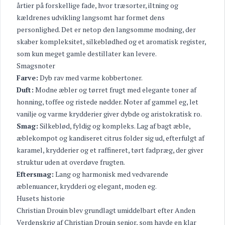
årtier på forskellige fade, hvor træsorter, iltning og
kældrenes udvikling langsomt har formet dens
personlighed. Det er netop den langsomme modning, der
skaber kompleksitet, silkeblødhed og et aromatisk register,
som kun meget gamle destillater kan levere.
Smagsnoter
Farve:
Dyb rav med varme kobbertoner.
Duft:
Modne æbler og tørret frugt med elegante toner af
honning, toffee og ristede nødder. Noter af gammel eg, let
vanilje og varme krydderier giver dybde og aristokratisk ro.
Smag:
Silkeblød, fyldig og kompleks. Lag af bagt æble,
æblekompot og kandiseret citrus folder sig ud, efterfulgt af
karamel, krydderier og et raffineret, tørt fadpræg, der giver
struktur uden at overdøve frugten.
Eftersmag:
Lang og harmonisk med vedvarende
æblenuancer, krydderi og elegant, moden eg.
Husets historie
Christian Drouin blev grundlagt umiddelbart efter Anden
Verdenskrig af Christian Drouin senior, som havde en klar