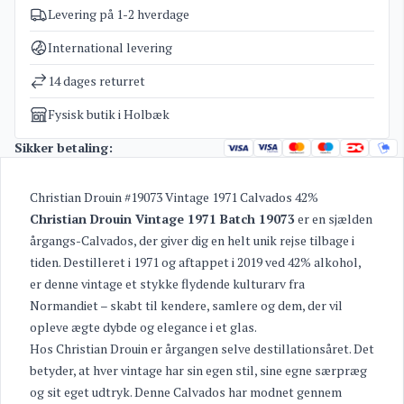
Levering på 1-2 hverdage
Varenummer
3030
Kategorier
Calvados
International levering
Vægt
2,7 kg
14 dages returret
Fysisk butik i Holbæk
Sikker betaling:
Christian Drouin #19073 Vintage 1971 Calvados 42%
Christian Drouin Vintage 1971 Batch 19073
er en sjælden
årgangs-Calvados, der giver dig en helt unik rejse tilbage i
tiden. Destilleret i 1971 og aftappet i 2019 ved 42% alkohol,
er denne vintage et stykke flydende kulturarv fra
Normandiet – skabt til kendere, samlere og dem, der vil
opleve ægte dybde og elegance i et glas.
Hos Christian Drouin er årgangen selve destillationsåret. Det
betyder, at hver vintage har sin egen stil, sine egne særpræg
og sit eget udtryk. Denne Calvados har modnet gennem