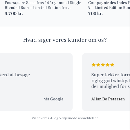
Foursquare Sassafras 14 år gammel Single
Compagnie des Indes B
Blended Rum – Limited Edition fra
9 – Limited Edition R
Barbados
3.700
kr.
700
kr.
Hvad siger vores kunder om os?
rd at besøge
Super lækker forretn
rigtig god whisky. Bet
der mulighed for sma
købet-:)
via Google
Allan Bo Petersen
Viser vores 4- og 5-stjernede anmeldelser.