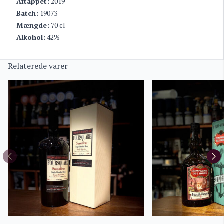
Aftappet:
2019
Batch:
19073
Mængde:
70 cl
Alkohol:
42%
Relaterede varer