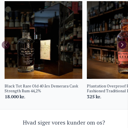
Black Tot Rare Old 40 års Demerara Cask
Plantation Overproof 
Strength Rum 44,2%
Fashioned Traditional
18.000
kr.
325
kr.
Hvad siger vores kunder om os?