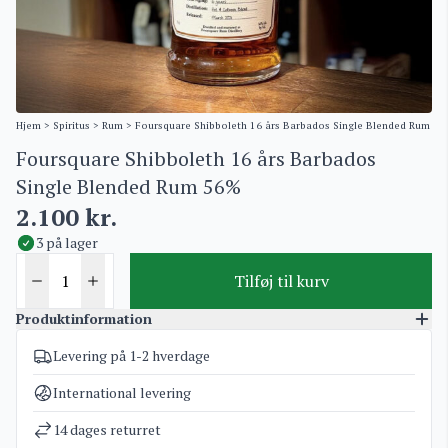
Hjem
>
Spiritus
>
Rum
> Foursquare Shibboleth 16 års Barbados Single Blended Rum 5
Foursquare Shibboleth 16 års Barbados
Single Blended Rum 56%
2.100
kr.
3 på lager
Tilføj til kurv
Produktinformation
Levering på 1-2 hverdage
Varenummer
3218
Kategorier
Rum
International levering
Vægt
1,5 kg
14 dages returret