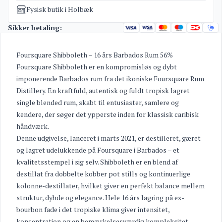
Fysisk butik i Holbæk
Sikker betaling:
Foursquare Shibboleth – 16 års Barbados Rum 56%
Foursquare Shibboleth er en kompromisløs og dybt
imponerende Barbados rum fra det ikoniske Foursquare Rum
Distillery. En kraftfuld, autentisk og fuldt tropisk lagret
single blended rum, skabt til entusiaster, samlere og
kendere, der søger det ypperste inden for klassisk caribisk
håndværk.
Denne udgivelse, lanceret i marts 2021, er destilleret, gæret
og lagret udelukkende på Foursquare i Barbados – et
kvalitetsstempel i sig selv. Shibboleth er en blend af
destillat fra dobbelte kobber pot stills og kontinuerlige
kolonne-destillater, hvilket giver en perfekt balance mellem
struktur, dybde og elegance. Hele 16 års lagring på ex-
bourbon fade i det tropiske klima giver intensitet,
koncentration og en bemærkelsesværdig kompleksitet.