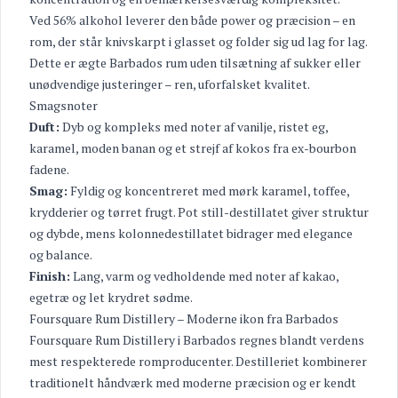
Ved 56% alkohol leverer den både power og præcision – en
rom, der står knivskarpt i glasset og folder sig ud lag for lag.
Dette er ægte Barbados rum uden tilsætning af sukker eller
unødvendige justeringer – ren, uforfalsket kvalitet.
Smagsnoter
Duft:
Dyb og kompleks med noter af vanilje, ristet eg,
karamel, moden banan og et strejf af kokos fra ex-bourbon
fadene.
Smag:
Fyldig og koncentreret med mørk karamel, toffee,
krydderier og tørret frugt. Pot still-destillatet giver struktur
og dybde, mens kolonnedestillatet bidrager med elegance
og balance.
Finish:
Lang, varm og vedholdende med noter af kakao,
egetræ og let krydret sødme.
Foursquare Rum Distillery – Moderne ikon fra Barbados
Foursquare Rum Distillery i Barbados regnes blandt verdens
mest respekterede romproducenter. Destilleriet kombinerer
traditionelt håndværk med moderne præcision og er kendt