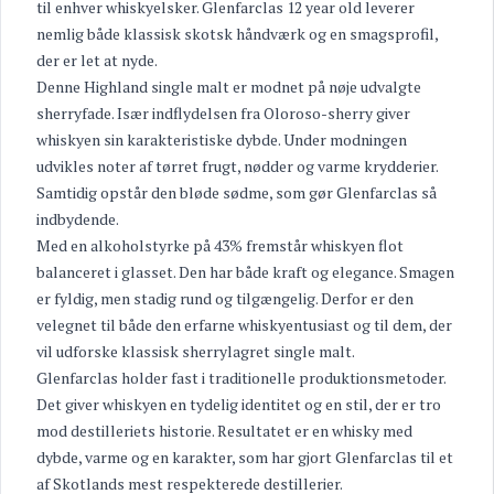
til enhver whiskyelsker. Glenfarclas 12 year old leverer
nemlig både klassisk skotsk håndværk og en smagsprofil,
der er let at nyde.
Denne Highland single malt er modnet på nøje udvalgte
sherryfade. Især indflydelsen fra Oloroso-sherry giver
whiskyen sin karakteristiske dybde. Under modningen
udvikles noter af tørret frugt, nødder og varme krydderier.
Samtidig opstår den bløde sødme, som gør Glenfarclas så
indbydende.
Med en alkoholstyrke på 43% fremstår whiskyen flot
balanceret i glasset. Den har både kraft og elegance. Smagen
er fyldig, men stadig rund og tilgængelig. Derfor er den
velegnet til både den erfarne whiskyentusiast og til dem, der
vil udforske klassisk sherrylagret single malt.
Glenfarclas holder fast i traditionelle produktionsmetoder.
Det giver whiskyen en tydelig identitet og en stil, der er tro
mod destilleriets historie. Resultatet er en whisky med
dybde, varme og en karakter, som har gjort Glenfarclas til et
af Skotlands mest respekterede destillerier.