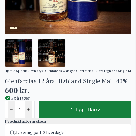
Hjem
>
Spiritus
>
Whisky
>
Glenfarclas whisky
> Glenfarclas 12 års Highland Single Malt
Glenfarclas 12 års Highland Single Malt 43%
600
kr.
3 på lager
Tilføj til kurv
Produktinformation
Levering på 1-2 hverdage
Varenummer
4867