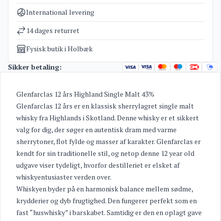
Kategorier
Glenfarclas whisky
,
Whisky
International levering
Vægt
1,4 kg
14 dages returret
Fysisk butik i Holbæk
Sikker betaling:
Glenfarclas 12 års Highland Single Malt 43%
Glenfarclas 12 års er en klassisk sherrylagret single malt
whisky fra Highlands i Skotland. Denne whisky er et sikkert
valg for dig, der søger en autentisk dram med varme
sherrytoner, flot fylde og masser af karakter. Glenfarclas er
kendt for sin traditionelle stil, og netop denne 12 year old
udgave viser tydeligt, hvorfor destilleriet er elsket af
whiskyentusiaster verden over.
Whiskyen byder på en harmonisk balance mellem sødme,
krydderier og dyb frugtighed. Den fungerer perfekt som en
fast “huswhisky” i barskabet. Samtidig er den en oplagt gave