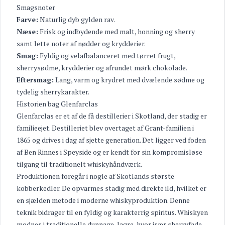
Smagsnoter
Farve:
Naturlig dyb gylden rav.
Næse:
Frisk og indbydende med malt, honning og sherry
samt lette noter af nødder og krydderier.
Smag:
Fyldig og velafbalanceret med tørret frugt,
sherrysødme, krydderier og afrundet mørk chokolade.
Eftersmag:
Lang, varm og krydret med dvælende sødme og
tydelig sherrykarakter.
Historien bag Glenfarclas
Glenfarclas er et af de få destillerier i Skotland, der stadig er
familieejet. Destilleriet blev overtaget af Grant-familien i
1865 og drives i dag af sjette generation. Det ligger ved foden
af Ben Rinnes i Speyside og er kendt for sin kompromisløse
tilgang til traditionelt whiskyhåndværk.
Produktionen foregår i nogle af Skotlands største
kobberkedler. De opvarmes stadig med direkte ild, hvilket er
en sjælden metode i moderne whiskyproduktion. Denne
teknik bidrager til en fyldig og karakterrig spiritus. Whiskyen
modnes i traditionelle dunnage-lagre, hvor især sherryfade