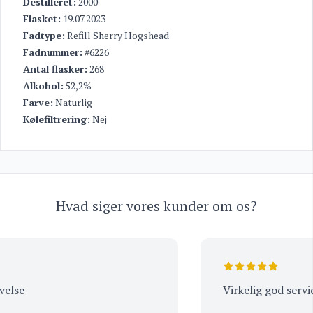
Destilleret:
2000
Flasket:
19.07.2023
Fadtype:
Refill Sherry Hogshead
Fadnummer:
#6226
Antal flasker:
268
Alkohol:
52,2%
Farve:
Naturlig
Kølefiltrering:
Nej
Hvad siger vores kunder om os?
lse
Virkelig god service