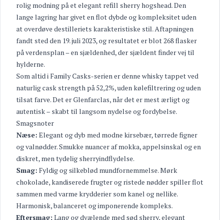
rolig modning på et elegant refill sherry hogshead. Den
lange lagring har givet en flot dybde og kompleksitet uden
at overdøve destilleriets karakteristiske stil. Aftapningen
fandt sted den 19. juli 2023, og resultatet er blot 268 flasker
på verdensplan – en sjældenhed, der sjældent finder vej til
hylderne.
Som altid i Family Casks-serien er denne whisky tappet ved
naturlig cask strength på 52,2%, uden kølefiltrering og uden
tilsat farve. Det er Glenfarclas, når det er mest ærligt og
autentisk – skabt til langsom nydelse og fordybelse.
Smagsnoter
Næse:
Elegant og dyb med modne kirsebær, tørrede figner
og valnødder. Smukke nuancer af mokka, appelsinskal og en
diskret, men tydelig sherryindflydelse.
Smag:
Fyldig og silkeblød mundfornemmelse. Mørk
chokolade, kandiserede frugter og ristede nødder spiller flot
sammen med varme krydderier som kanel og nellike.
Harmonisk, balanceret og imponerende kompleks.
Eftersmag:
Lang og dvælende med sød sherry, elegant