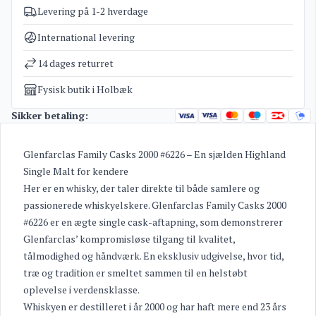
Levering på 1-2 hverdage
Varenummer
4937
Kategorier
Glenfarclas whisky
International levering
Vægt
2,5 kg
14 dages returret
Fysisk butik i Holbæk
Sikker betaling:
Glenfarclas Family Casks 2000 #6226 – En sjælden Highland
Single Malt for kendere
Her er en whisky, der taler direkte til både samlere og
passionerede whiskyelskere. Glenfarclas Family Casks 2000
#6226 er en ægte single cask-aftapning, som demonstrerer
Glenfarclas’ kompromisløse tilgang til kvalitet,
tålmodighed og håndværk. En eksklusiv udgivelse, hvor tid,
træ og tradition er smeltet sammen til en helstøbt
oplevelse i verdensklasse.
Whiskyen er destilleret i år 2000 og har haft mere end 23 års