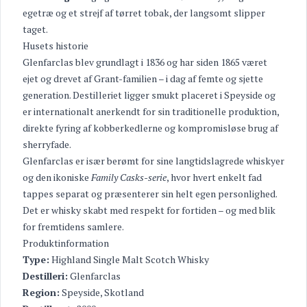
egetræ og et strejf af tørret tobak, der langsomt slipper
taget.
Husets historie
Glenfarclas blev grundlagt i 1836 og har siden 1865 været
ejet og drevet af Grant-familien – i dag af femte og sjette
generation. Destilleriet ligger smukt placeret i Speyside og
er internationalt anerkendt for sin traditionelle produktion,
direkte fyring af kobberkedlerne og kompromisløse brug af
sherryfade.
Glenfarclas er især berømt for sine langtidslagrede whiskyer
og den ikoniske
Family Casks-serie
, hvor hvert enkelt fad
tappes separat og præsenterer sin helt egen personlighed.
Det er whisky skabt med respekt for fortiden – og med blik
for fremtidens samlere.
Produktinformation
Type:
Highland Single Malt Scotch Whisky
Destilleri:
Glenfarclas
Region:
Speyside, Skotland