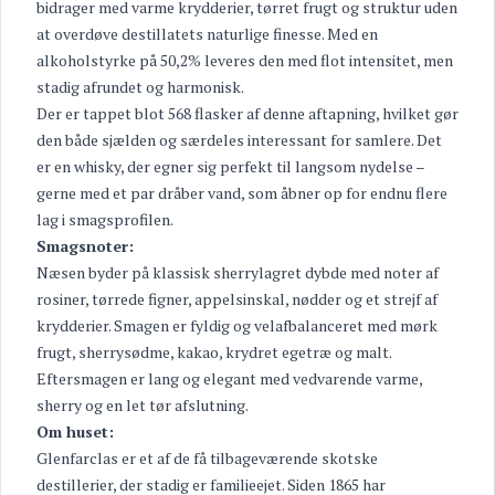
bidrager med varme krydderier, tørret frugt og struktur uden
at overdøve destillatets naturlige finesse. Med en
alkoholstyrke på 50,2% leveres den med flot intensitet, men
stadig afrundet og harmonisk.
Der er tappet blot 568 flasker af denne aftapning, hvilket gør
den både sjælden og særdeles interessant for samlere. Det
er en whisky, der egner sig perfekt til langsom nydelse –
gerne med et par dråber vand, som åbner op for endnu flere
lag i smagsprofilen.
Smagsnoter:
Næsen byder på klassisk sherrylagret dybde med noter af
rosiner, tørrede figner, appelsinskal, nødder og et strejf af
krydderier. Smagen er fyldig og velafbalanceret med mørk
frugt, sherrysødme, kakao, krydret egetræ og malt.
Eftersmagen er lang og elegant med vedvarende varme,
sherry og en let tør afslutning.
Om huset:
Glenfarclas er et af de få tilbageværende skotske
destillerier, der stadig er familieejet. Siden 1865 har