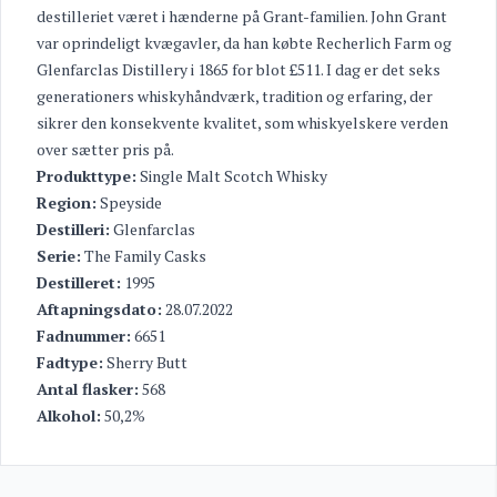
destilleriet været i hænderne på Grant-familien. John Grant
var oprindeligt kvægavler, da han købte Recherlich Farm og
Glenfarclas Distillery i 1865 for blot £511. I dag er det seks
generationers whiskyhåndværk, tradition og erfaring, der
sikrer den konsekvente kvalitet, som whiskyelskere verden
over sætter pris på.
Produkttype:
Single Malt Scotch Whisky
Region:
Speyside
Destilleri:
Glenfarclas
Serie:
The Family Casks
Destilleret:
1995
Aftapningsdato:
28.07.2022
Fadnummer:
6651
Fadtype:
Sherry Butt
Antal flasker:
568
Alkohol:
50,2%