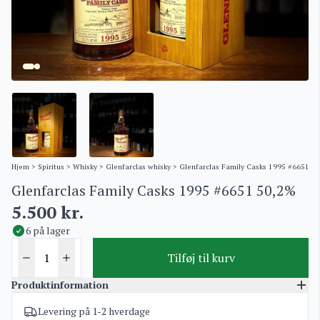
Hjem
>
Spiritus
>
Whisky
>
Glenfarclas whisky
> Glenfarclas Family Casks 1995 #6651 5
Glenfarclas Family Casks 1995 #6651 50,2%
5.500
kr.
6 på lager
Tilføj til kurv
Produktinformation
Levering på 1-2 hverdage
Varenummer
4012