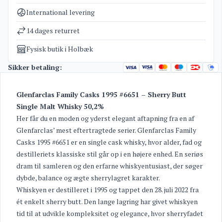
Kategorier
Glenfarclas whisky
,
Whisky
International levering
Vægt
2,5 kg
14 dages returret
Fysisk butik i Holbæk
Sikker betaling:
Glenfarclas Family Casks 1995 #6651 – Sherry Butt
Single Malt Whisky 50,2%
Her får du en moden og yderst elegant aftapning fra en af
Glenfarclas’ mest eftertragtede serier. Glenfarclas Family
Casks 1995 #6651 er en single cask whisky, hvor alder, fad og
destilleriets klassiske stil går op i en højere enhed. En seriøs
dram til samleren og den erfarne whiskyentusiast, der søger
dybde, balance og ægte sherrylagret karakter.
Whiskyen er destilleret i 1995 og tappet den 28. juli 2022 fra
ét enkelt sherry butt. Den lange lagring har givet whiskyen
tid til at udvikle kompleksitet og elegance, hvor sherryfadet