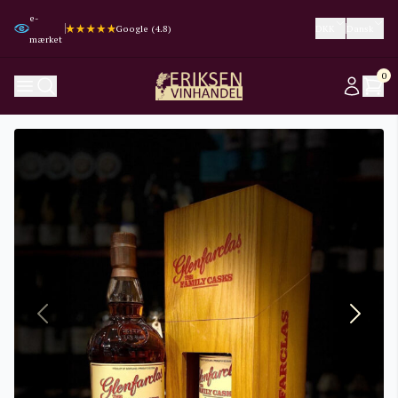
e-
Trustpilot (4.3)
Trustpilot (4.3)
Google (4.8)
Google (4.8)
DKK
Dansk
mærket
0