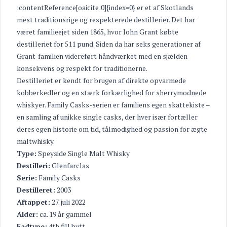
:contentReference[oaicite:0]{index=0} er et af Skotlands
mest traditionsrige og respekterede destillerier. Det har
været familieejet siden 1865, hvor John Grant købte
destilleriet for 511 pund. Siden da har seks generationer af
Grant-familien videreført håndværket med en sjælden
konsekvens og respekt for traditionerne.
Destilleriet er kendt for brugen af direkte opvarmede
kobberkedler og en stærk forkærlighed for sherrymodnede
whiskyer. Family Casks-serien er familiens egen skattekiste –
en samling af unikke single casks, der hver især fortæller
deres egen historie om tid, tålmodighed og passion for ægte
maltwhisky.
Type:
Speyside Single Malt Whisky
Destilleri:
Glenfarclas
Serie:
Family Casks
Destilleret:
2003
Aftappet:
27. juli 2022
Alder:
ca. 19 år gammel
Fadtype:
4th fill butt