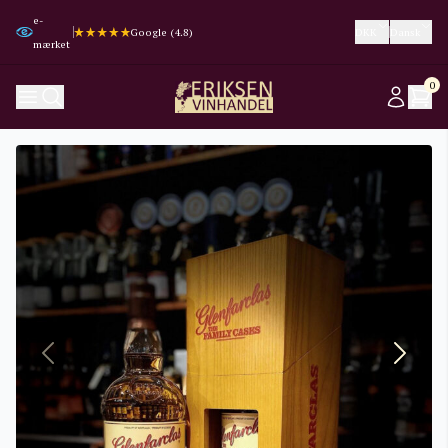
e-
Trustpilot (4.3)
Trustpilot (4.3)
Google (4.8)
Google (4.8)
DKK
Dansk
mærket
0