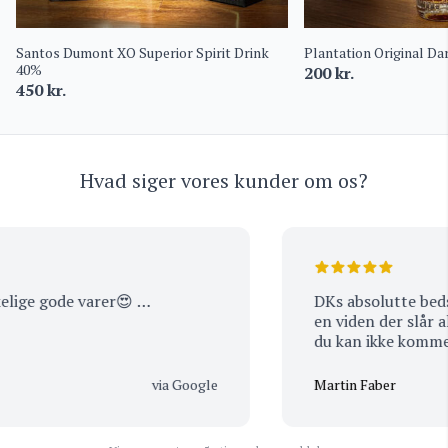
Santos Dumont XO Superior Spirit Drink
Plantation Original D
40%
200
kr.
450
kr.
Hvad siger vores kunder om os?
lige gode varer😍 …
DKs absolutte bedste Vinhande
en viden der slår alt. Eneste udfordring er…. At
du kan ikke komme t
tomhændet ud igen ;
hjem :-)
via Google
Martin Faber