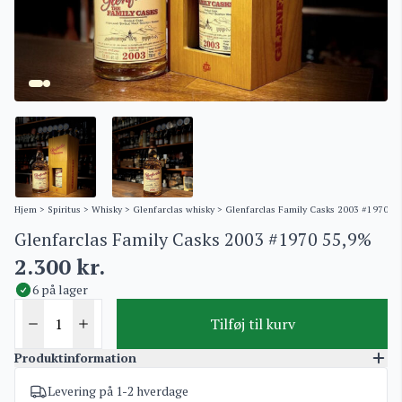
Hjem
>
Spiritus
>
Whisky
>
Glenfarclas whisky
> Glenfarclas Family Casks 2003 #1970 5
Glenfarclas Family Casks 2003 #1970 55,9%
2.300
kr.
6 på lager
Tilføj til kurv
Produktinformation
Levering på 1-2 hverdage
Varenummer
4009