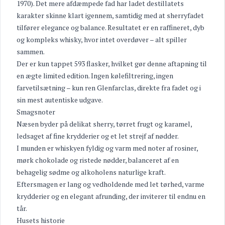
1970). Det mere afdæmpede fad har ladet destillatets
karakter skinne klart igennem, samtidig med at sherryfadet
tilfører elegance og balance. Resultatet er en raffineret, dyb
og kompleks whisky, hvor intet overdøver – alt spiller
sammen.
Der er kun tappet 593 flasker, hvilket gør denne aftapning til
en ægte limited edition. Ingen kølefiltrering, ingen
farvetilsætning – kun ren Glenfarclas, direkte fra fadet og i
sin mest autentiske udgave.
Smagsnoter
Næsen byder på delikat sherry, tørret frugt og karamel,
ledsaget af fine krydderier og et let strejf af nødder.
I munden er whiskyen fyldig og varm med noter af rosiner,
mørk chokolade og ristede nødder, balanceret af en
behagelig sødme og alkoholens naturlige kraft.
Eftersmagen er lang og vedholdende med let tørhed, varme
krydderier og en elegant afrunding, der inviterer til endnu en
tår.
Husets historie