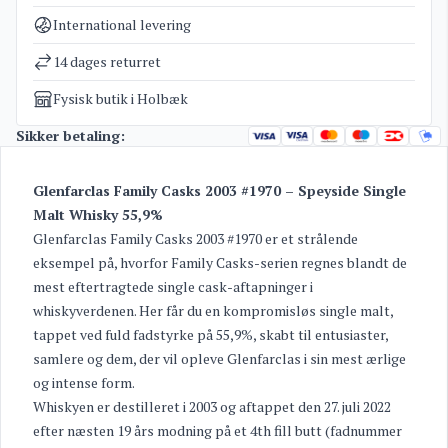
Kategorier
Glenfarclas whisky
,
Whisky
International levering
Vægt
2,5 kg
14 dages returret
Fysisk butik i Holbæk
Sikker betaling:
Glenfarclas Family Casks 2003 #1970 – Speyside Single
Malt Whisky 55,9%
Glenfarclas Family Casks 2003 #1970 er et strålende
eksempel på, hvorfor Family Casks-serien regnes blandt de
mest eftertragtede single cask-aftapninger i
whiskyverdenen. Her får du en kompromisløs single malt,
tappet ved fuld fadstyrke på 55,9%, skabt til entusiaster,
samlere og dem, der vil opleve Glenfarclas i sin mest ærlige
og intense form.
Whiskyen er destilleret i 2003 og aftappet den 27. juli 2022
efter næsten 19 års modning på et 4th fill butt (fadnummer