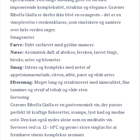
imponerende kompleksitet, struktur og elegance. Gravner
Ribolla Gialla er derfor ikke blot en orangevin – det er en
vinoplevelse i verdensklasse, som vinelskere og samlere
over hele verden søger.
Smagsnoter
Farve:
Dybt ravfarvet med gyldne nuancer.
Næse:
Aromatisk duft af abrikos, fersken, tørret frugt,
bivoks, urter og blomster.
Smag:
Intens og kompleks med noter af
appelsinmarmelade, citron, æble, pære og vilde urter.
Eftersmag:
Meget lang og struktureret med mineralitet, fine
tanniner og strejf af tobak og våde sten.
Servering
Gravner Ribolla Gialla er en gastronomisk vin, der passer
perfekt til kraftige fiskeretter, svampe, lyst kød og modne
oste. Den kan også nydes alene som en meditativ vin.
Serveres ved ca. 12–14°C og gerne i store vinglas for at
fremhæve vinens komplekse aromaer.