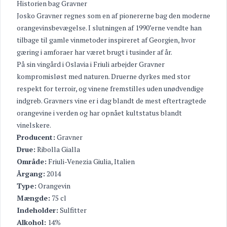
Historien bag Gravner
Josko Gravner regnes som en af pionererne bag den moderne
orangevinsbevægelse. I slutningen af 1990’erne vendte han
tilbage til gamle vinmetoder inspireret af Georgien, hvor
gæring i amforaer har været brugt i tusinder af år.
På sin vingård i Oslavia i Friuli arbejder Gravner
kompromisløst med naturen. Druerne dyrkes med stor
respekt for terroir, og vinene fremstilles uden unødvendige
indgreb. Gravners vine er i dag blandt de mest eftertragtede
orangevine i verden og har opnået kultstatus blandt
vinelskere.
Producent:
Gravner
Drue:
Ribolla Gialla
Område:
Friuli-Venezia Giulia, Italien
Årgang:
2014
Type:
Orangevin
Mængde:
75 cl
Indeholder:
Sulfitter
Alkohol:
14%