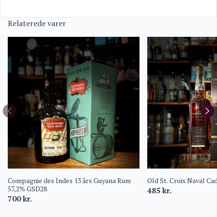
Relaterede varer
Compagnie des Indes 13 års Guyana Rum
Old St. Croix Naval Ca
57,2% GSD28
485
kr.
700
kr.