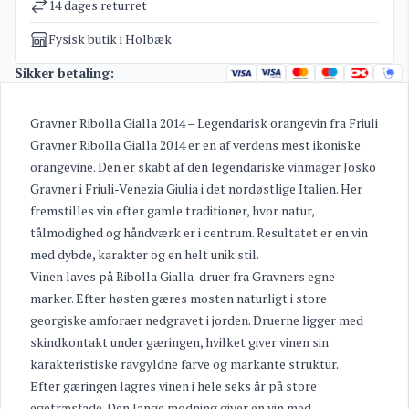
14 dages returret
Fysisk butik i Holbæk
Sikker betaling:
Gravner Ribolla Gialla 2014 – Legendarisk orangevin fra Friuli
Gravner Ribolla Gialla 2014 er en af verdens mest ikoniske
orangevine. Den er skabt af den legendariske vinmager Josko
Gravner i Friuli-Venezia Giulia i det nordøstlige Italien. Her
fremstilles vin efter gamle traditioner, hvor natur,
tålmodighed og håndværk er i centrum. Resultatet er en vin
med dybde, karakter og en helt unik stil.
Vinen laves på Ribolla Gialla-druer fra Gravners egne
marker. Efter høsten gæres mosten naturligt i store
georgiske amforaer nedgravet i jorden. Druerne ligger med
skindkontakt under gæringen, hvilket giver vinen sin
karakteristiske ravgyldne farve og markante struktur.
Efter gæringen lagres vinen i hele seks år på store
egetræsfade. Den lange modning giver en vin med