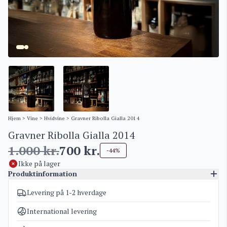
Hjem
>
Vine
>
Hvidvine
> Gravner Ribolla Gialla 2014
Gravner Ribolla Gialla 2014
1.000
kr.
700
kr.
-44%
Ikke på lager
Produktinformation
Levering på 1-2 hverdage
Varenummer
4906
Kategorier
Hvidvine
International levering
Vægt
1,5 kg