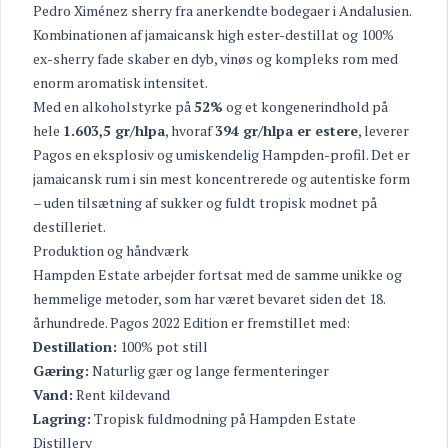
Pedro Ximénez sherry fra anerkendte bodegaer i Andalusien.
Kombinationen af jamaicansk high ester-destillat og 100%
ex-sherry fade skaber en dyb, vinøs og kompleks rom med
enorm aromatisk intensitet.
Med en alkoholstyrke på
52%
og et kongenerindhold på
hele
1.603,5 gr/hlpa
, hvoraf
394 gr/hlpa er estere
, leverer
Pagos en eksplosiv og umiskendelig Hampden-profil. Det er
jamaicansk rum i sin mest koncentrerede og autentiske form
– uden tilsætning af sukker og fuldt tropisk modnet på
destilleriet.
Produktion og håndværk
Hampden Estate arbejder fortsat med de samme unikke og
hemmelige metoder, som har været bevaret siden det 18.
århundrede. Pagos 2022 Edition er fremstillet med:
Destillation:
100% pot still
Gæring:
Naturlig gær og lange fermenteringer
Vand:
Rent kildevand
Lagring:
Tropisk fuldmodning på Hampden Estate
Distillery