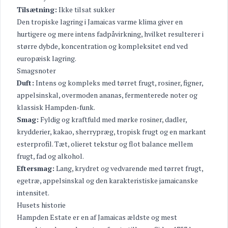
Tilsætning:
Ikke tilsat sukker
Den tropiske lagring i Jamaicas varme klima giver en
hurtigere og mere intens fadpåvirkning, hvilket resulterer i
større dybde, koncentration og kompleksitet end ved
europæisk lagring.
Smagsnoter
Duft:
Intens og kompleks med tørret frugt, rosiner, figner,
appelsinskal, overmoden ananas, fermenterede noter og
klassisk Hampden-funk.
Smag:
Fyldig og kraftfuld med mørke rosiner, dadler,
krydderier, kakao, sherrypræg, tropisk frugt og en markant
esterprofil. Tæt, olieret tekstur og flot balance mellem
frugt, fad og alkohol.
Eftersmag:
Lang, krydret og vedvarende med tørret frugt,
egetræ, appelsinskal og den karakteristiske jamaicanske
intensitet.
Husets historie
Hampden Estate er en af Jamaicas ældste og mest