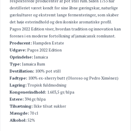
respekterede producenter af pot still rum. Siden 1753 har
destilleriet været kendt for sine åbne gæringskar, naturlige
gærkulturer og ekstremt lange fermenteringer, som skaber
det høje esterindhold og den ikoniske aromatiske profil.
Pagos 2022 Edition viser, hvordan tradition og innovation kan
forenes i en moderne fortolkning af jamaicansk romkunst.
Producent:
Hampden Estate
Udgave:
Pagos 2022 Edition
Oprindelse:
Jamaica
Type:
Jamaica Rum
Destillation:
100% pot still
Fadtype:
100% ex-sherry butt (Oloroso og Pedro Ximénez)
Lagring:
Tropisk fuldmodning
Kongenerindhold:
1.603,5 gr/hlpa
Estere:
394 gr/hlpa
Tilsætning:
Ikke tilsat sukker
Mængde:
70 cl
Alkohol:
52%