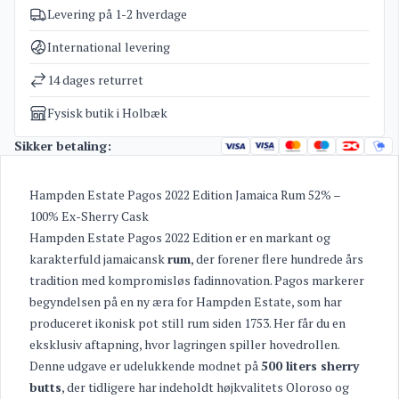
Levering på 1-2 hverdage
Varenummer
4055
Kategorier
Rum
International levering
Vægt
1,8 kg
14 dages returret
Fysisk butik i Holbæk
Sikker betaling:
Hampden Estate Pagos 2022 Edition Jamaica Rum 52% –
100% Ex-Sherry Cask
Hampden Estate Pagos 2022 Edition er en markant og
karakterfuld jamaicansk
rum
, der forener flere hundrede års
tradition med kompromisløs fadinnovation. Pagos markerer
begyndelsen på en ny æra for Hampden Estate, som har
produceret ikonisk pot still rum siden 1753. Her får du en
eksklusiv aftapning, hvor lagringen spiller hovedrollen.
Denne udgave er udelukkende modnet på
500 liters sherry
butts
, der tidligere har indeholdt højkvalitets Oloroso og