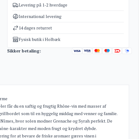
Levering på 1-2 hverdage
Varenummer
5403
Kategorier
Rhone rødvin
International levering
Vægt
1,6 kg
14 dages returret
Fysisk butik i Holbæk
Sikker betaling:
arme
Her får du en saftig og frugtig Rhône-vin med masser af
 grillbordet som til en hyggelig middag med venner og familie.
l Nîmes, hvor solen modner Grenache og Syrah perfekt. De
e Rhône-karakter med moden frugt og krydret dybde.
ing for at bevare de friske aromaer gæres vinen i