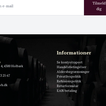
Tilmeld
dig
Informationer
Se kontrolraport
e
 4, 4300 Holbæk
Handelsbetingelser
Aldersbegrænsninger
3 25 67
Privatlivspolitik
Refusionspolitik
vh.dk
Returformular
EAN betaling