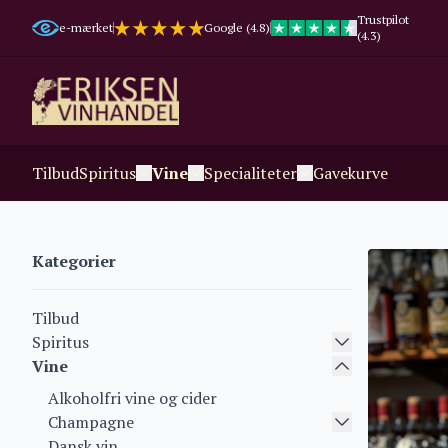
Trustpilot
e-mærket
Google (4.8)
(4.3)
Tilbud
Spiritus
Vine
Specialiteter
Gavekurve
Kategorier
Tilbud
Spiritus
Vine
Alkoholfri vine og cider
Champagne
Dansk vin