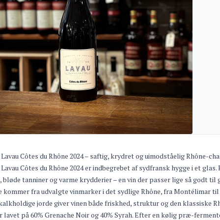
Lavau Côtes du Rhône 2024 – saftig, krydret og uimodståelig Rhône-ch
Lavau Côtes du Rhône 2024 er indbegrebet af sydfransk hygge i et glas. 
 bløde tanniner og varme krydderier – en vin der passer lige så godt til
 kommer fra udvalgte vinmarker i det sydlige Rhône, fra Montélimar ti
 kalkholdige jorde giver vinen både friskhed, struktur og den klassisk
r lavet på 60% Grenache Noir og 40% Syrah. Efter en kølig præ-fermenter