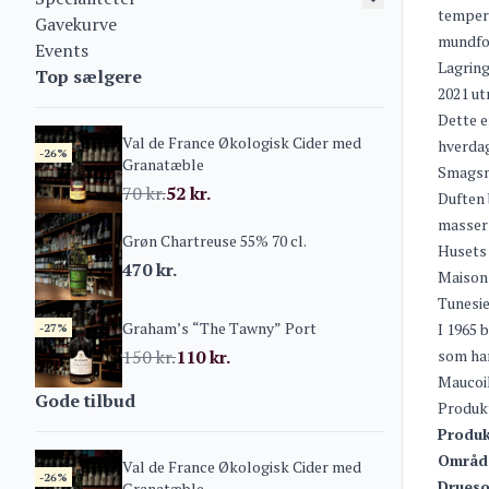
tempera
Gavekurve
mundfo
Events
Lagring
Top sælgere
2021 ut
Dette e
Val de France Økologisk Cider med
hverda
-26%
Granatæble
Smagsn
70
kr.
52
kr.
Duften 
masser 
Grøn Chartreuse 55% 70 cl.
Husets 
470
kr.
Maison 
Tunesie
Graham’s “The Tawny” Port
I 1965 
-27%
150
kr.
110
kr.
som har
Maucoil
Gode tilbud
Produk
Produk
Områd
Val de France Økologisk Cider med
-26%
Drueso
Granatæble