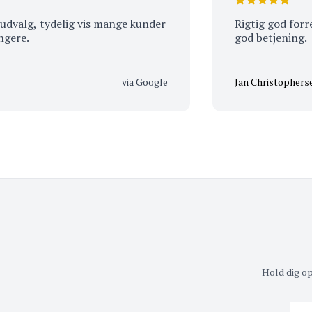
g, tydelig vis mange kunder
Rigtig god forretnin
e.
god betjening.
via Google
Jan Christophersen
Hold dig o