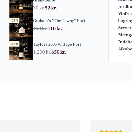
Jordbu
70
kr.
52
kr.
Vinfrem
Graham’s “The Tawny” Port
Lagrin
-27%
Server
150
kr.
110
kr.
Mæng
Indeho
Taylors 2003 Vintage Port
-46%
Alkoho
1.200
kr.
650
kr.