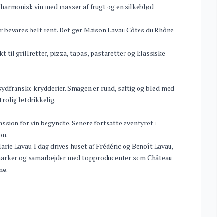
 harmonisk vin med masser af frugt og en silkeblød
er bevares helt rent. Det gør Maison Lavau Côtes du Rhône
kt til grillretter, pizza, tapas, pastaretter og klassiske
sydfranske krydderier. Smagen er rund, saftig og blød med
rolig letdrikkelig.
assion for vin begyndte. Senere fortsatte eventyret i
on.
ie Lavau. I dag drives huset af Frédéric og Benoît Lavau,
vinmarker og samarbejder med topproducenter som Château
ne.