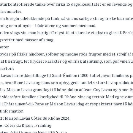
turkontrollerede tanke over cirka 15 dage. Resultatet er en levende og
rnemmelse.
en foregår udelukkende på tank, så vinens saftige stil og friske bærnot
rolig nem at nyde – både alene og sammen med mad.
r den slags vin, man hurtigt får lyst til at skænke et ekstra glas af. Perfe
gsretter med masser af smag.
oter
byder på friske hindbær, solbær og modne røde frugter med et strejf af 
af bærfrugt, let krydret karakter og en frisk afslutning, som gør vinen ut
historie
Lavau har rødder tilbage til Saint-Émilion i 1800-tallet, hvor familiens p
n, hvor René Lavau og hans søn opbyggede landets største vinprodukti
blev Maison Lavau grundlagt i Rhône-dalen af Jean-Guy Lavau og Anne-Mar
 videreført familiens kærlighed til Rhône-vine og terroir. Med egne 
 i Châteauneuf-du-Pape er Maison Lavau i dag et respekteret navn i Rhô
tinformation
t:
Maison Lavau Côtes du Rhône 2024
e:
Côtes du Rhône, Frankrig
rter:
60% Grenache Noir, 40% Syrah