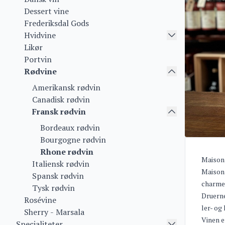
Dessert vine
Frederiksdal Gods
Hvidvine
Likør
Portvin
Rødvine
Amerikansk rødvin
Canadisk rødvin
Fransk rødvin
Bordeaux rødvin
Bourgogne rødvin
Rhone rødvin
Maison 
Italiensk rødvin
Maison 
Spansk rødvin
charme,
Tysk rødvin
Druerne
Rosévine
ler- og
Sherry - Marsala
Vinen e
Specialiteter