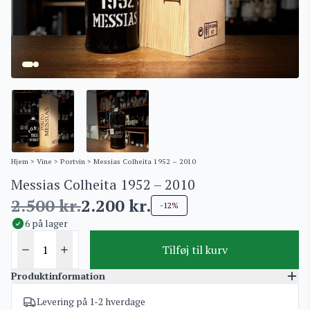
Hjem
>
Vine
>
Portvin
> Messias Colheita 1952 – 2010
Messias Colheita 1952 – 2010
2.500
kr.
2.200
kr.
-12%
6 på lager
Tilføj til kurv
Produktinformation
Levering på 1-2 hverdage
Varenummer
3569