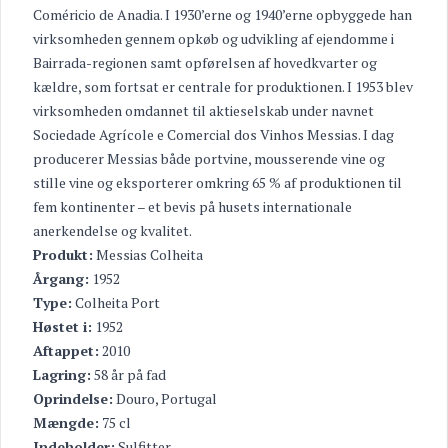
Coméricio de Anadia. I 1930’erne og 1940’erne opbyggede han
virksomheden gennem opkøb og udvikling af ejendomme i
Bairrada-regionen samt opførelsen af hovedkvarter og
kældre, som fortsat er centrale for produktionen. I 1953 blev
virksomheden omdannet til aktieselskab under navnet
Sociedade Agrícole e Comercial dos Vinhos Messias. I dag
producerer Messias både portvine, mousserende vine og
stille vine og eksporterer omkring 65 % af produktionen til
fem kontinenter – et bevis på husets internationale
anerkendelse og kvalitet.
Produkt:
Messias Colheita
Årgang:
1952
Type:
Colheita Port
Høstet i:
1952
Aftappet:
2010
Lagring:
58 år på fad
Oprindelse:
Douro, Portugal
Mængde:
75 cl
Indeholder:
Sulfitter