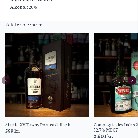
Alkohol:
20%
Relaterede varer
Abuelo XV Tawny Port cask finish
Compagnie des Indes 
52,7% MEC7
599
kr.
2.600
kr.