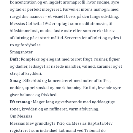
koncentration og en lagdelt aromaprofil, hvor sødme, syre
og fad er perfekt integreret. Farven er intens mahogni med
ravgyldne nuancer – et visuelt bevis på den lange udvikling.
Messias Colheita 1952 er oplagt som meditationsvin, til
blåskimmelost, modne faste oste eller som en eksklusiv
afslutning på et stort måltid. Serveres let afkølet og nydes i
ro og fordybelse.
Smagsnoter
Duft:
Kompleks og elegant med tørret frugt, rosiner, figner
og dadler, ledsaget af ristede mandler, valnød, karamel og et
strejf af krydderi.
Smag:
Silkeblød og koncentreret med noter af toffee,
nødder, appelsinskal og mørk honning. En flot, levende syre
giver balance og friskhed.
Eftersmag:
Meget lang og vedvarende med nøddeagtige
toner, krydderi og en raffineret, varm afslutning.
Om Messias
Messias blev grundlagt i 1926, da Messias Baptista blev
registreret som individuel købmand ved Tribunal do