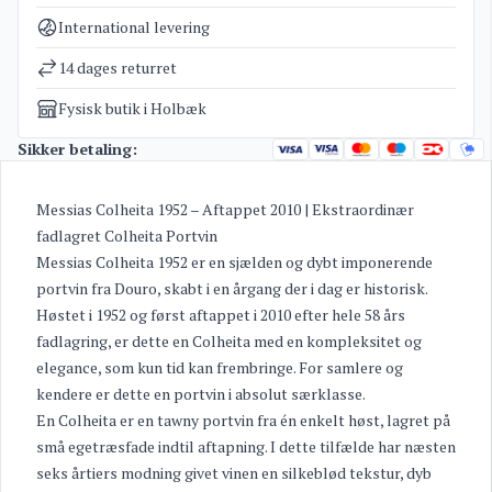
Kategorier
Portvin
,
Tilbud
International levering
Vægt
2 kg
14 dages returret
Fysisk butik i Holbæk
Sikker betaling:
Messias Colheita 1952 – Aftappet 2010 | Ekstraordinær
fadlagret Colheita Portvin
Messias Colheita 1952 er en sjælden og dybt imponerende
portvin fra Douro, skabt i en årgang der i dag er historisk.
Høstet i 1952 og først aftappet i 2010 efter hele 58 års
fadlagring, er dette en Colheita med en kompleksitet og
elegance, som kun tid kan frembringe. For samlere og
kendere er dette en portvin i absolut særklasse.
En Colheita er en tawny portvin fra én enkelt høst, lagret på
små egetræsfade indtil aftapning. I dette tilfælde har næsten
seks årtiers modning givet vinen en silkeblød tekstur, dyb