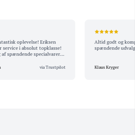
sk oplevelse! Eriksen
Altid godt og kompeten
ice i absolut topklasse!
spændende udvalg
pændende specialvarer
sonale, der stråler af
 imponerende viden. Man
via Trustpilot
Klaus Kryger
men og får rådgivning i
 der skiller sig markant
pelthen må besøge igen
t!