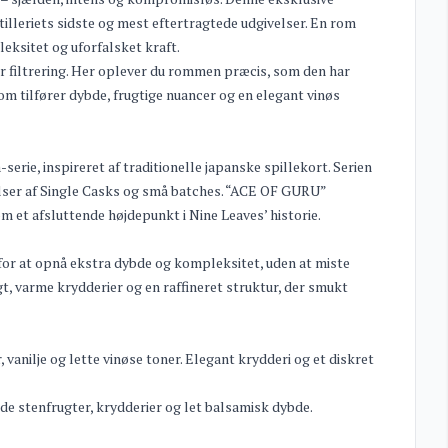
tilleriets sidste og mest eftertragtede udgivelser. En rom
eksitet og uforfalsket kraft.
er filtrering. Her oplever du rommen præcis, som den har
om tilfører dybde, frugtige nuancer og en elegant vinøs
rie, inspireret af traditionelle japanske spillekort. Serien
velser af Single Casks og små batches. “ACE OF GURU”
 et afsluttende højdepunkt i Nine Leaves’ historie.
h for at opnå ekstra dybde og kompleksitet, uden at miste
, varme krydderier og en raffineret struktur, der smukt
anilje og lette vinøse toner. Elegant krydderi og et diskret
de stenfrugter, krydderier og let balsamisk dybde.