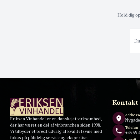
Hold dig o
Kontakt
Address
Eriksen Vinhandel er en danskejet virksomhed,
Nygade
der har været en del af vinbranchen siden 1998.
Telefon
Vi tilbyder et bredt udvalg af kvalitetsvine med
+45 59 4
fokus på pålidelig service og ekspertise.
E-mail