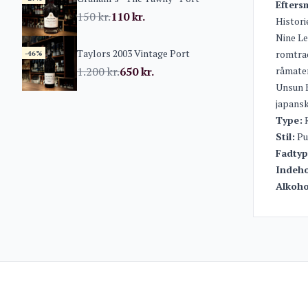
Efters
150
kr.
110
kr.
Histori
Nine Le
Taylors 2003 Vintage Port
romtrad
-46%
1.200
kr.
650
kr.
råmater
Unsun K
japansk
Type:
Stil:
Pu
Fadtyp
Indeho
Alkoho