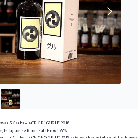
eaves 3 Casks – ACE OF “GURU” 2018
ngle Japanese Rum · Full Proof 59%
aves 3 Casks – ACE OF “GURU” 2018 er japansk rom i absolut topklasse