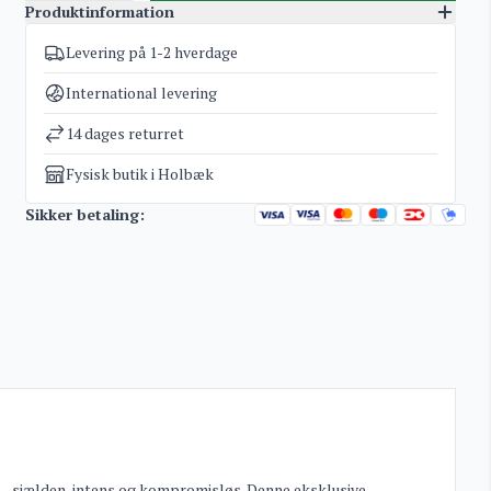
Produktinformation
Levering på 1-2 hverdage
Varenummer
5163
Kategorier
Eksklusive flasker til investering
,
Rum
International levering
Vægt
2 kg
14 dages returret
Fysisk butik i Holbæk
Sikker betaling:
 – sjælden, intens og kompromisløs. Denne eksklusive