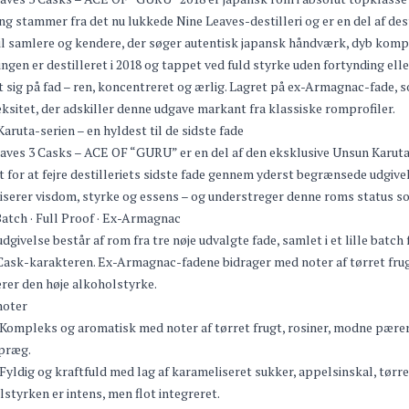
ng stammer fra det nu lukkede Nine Leaves-destilleri og er en del af des
il samlere og kendere, der søger autentisk japansk håndværk, dyb kompl
ngen er destilleret i 2018 og tappet ved fuld styrke uden fortynding ell
t sig på fad – ren, koncentreret og ærlig. Lagret på ex-Armagnac-fade, s
sitet, der adskiller denne udgave markant fra klassiske romprofiler.
aruta-serien – en hyldest til de sidste fade
aves 3 Casks – ACE OF “GURU” er en del af den eksklusive Unsun Karuta-se
t for at fejre destilleriets sidste fade gennem yderst begrænsede udgi
serer visdom, styrke og essens – og understreger denne roms status som
atch · Full Proof · Ex-Armagnac
dgivelse består af rom fra tre nøje udvalgte fade, samlet i et lille batc
Cask-karakteren. Ex-Armagnac-fadene bidrager med noter af tørret frugt
rer den høje alkoholstyrke.
oter
Kompleks og aromatisk med noter af tørret frugt, rosiner, modne pærer, v
 præg.
Fyldig og kraftfuld med lag af karameliseret sukker, appelsinskal, tørre
styrken er intens, men flot integreret.