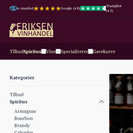
Trustpilot
e-mærket
Google (4.8)
(4.3)
Tilbud
Spiritus
Vine
Specialiteter
Gavekurve
Kategorier
Tilbud
Spiritus
Armagnac
Bourbon
Brandy
Calvados