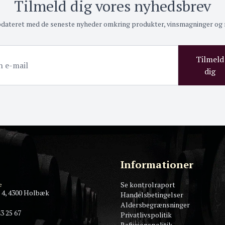
Tilmeld dig vores nyhedsbrev
pdateret med de seneste nyheder omkring produkter, vinsmagninger og
Tilmeld
dig
Informationer
Se kontrolraport
e
 4, 4300 Holbæk
Handelsbetingelser
Aldersbegrænsninger
3 25 67
Privatlivspolitik
Refusionspolitik