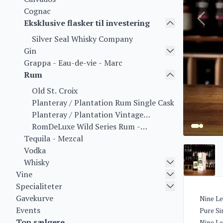
Cognac
Eksklusive flasker til investering
Silver Seal Whisky Company
Gin
Grappa - Eau-de-vie - Marc
Rum
Old St. Croix
Planteray / Plantation Rum Single Cask
Planteray / Plantation Vintage
Collection
RomDeLuxe Wild Series Rum -
Tequila - Mezcal
Collectors Series Rum - Limited Batch
Vodka
Series
Whisky
Vine
Specialiteter
Gavekurve
Nine L
Events
Pure Si
Top sælgere
Nine Le