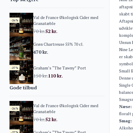
aftapni
skabt t
Val de France Økologisk Cider med
-26%
Aftapni
Granatæble
udvikle
70
kr.
52
kr.
komplek
Unsun K
Grøn Chartreuse 55% 70 cl.
Nine Le
470
kr.
er skab
symboli
Graham’s “The Tawny” Port
-27%
Small B
150
kr.
110
kr.
Denne u
Single 
Gode tilbud
balance
Smagsn
Val de France Økologisk Cider med
Næse:
-26%
Granatæble
floralt
70
kr.
52
kr.
Smag:
Alkohol
Graham’s “The Tawny” Port
-27%