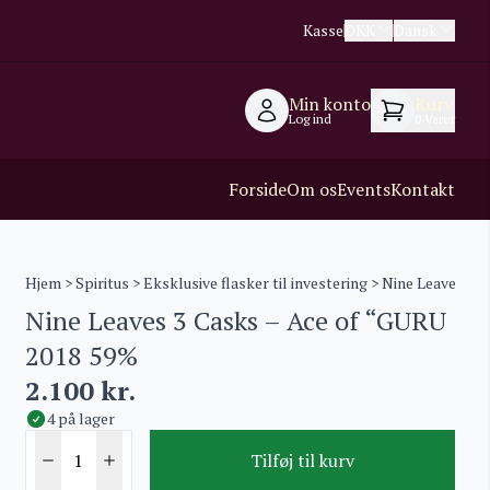
Kasse
DKK
Dansk
Min konto
Kurv
Log ind
0
Varer
Forside
Om os
Events
Kontakt
Hjem
>
Spiritus
>
Eksklusive flasker til investering
> Nine Leaves 3 
Nine Leaves 3 Casks – Ace of “GURU
2018 59%
2.100
kr.
4 på lager
Tilføj til kurv