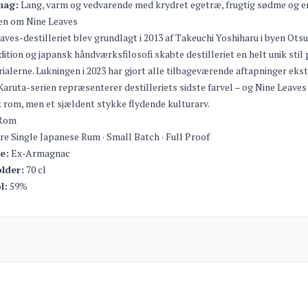
mag:
Lang, varm og vedvarende med krydret egetræ, frugtig sødme og en 
en om Nine Leaves
aves-destilleriet blev grundlagt i 2013 af Takeuchi Yoshiharu i byen Otsu
ition og japansk håndværksfilosofi skabte destilleriet en helt unik st
ialerne. Lukningen i 2023 har gjort alle tilbageværende aftapninger eks
aruta-serien repræsenterer destilleriets sidste farvel – og Nine Leave
 rom, men et sjældent stykke flydende kulturarv.
Rom
re Single Japanese Rum · Small Batch · Full Proof
e:
Ex-Armagnac
lder:
70 cl
l:
59%