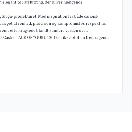
elegant tør afslutning, der bliver hængende.
, Shiga-præfekturet. Med inspiration fra både caribisk
il præget af renhed, præcision og kompromisløs respekt for
tremt eftertragtede blandt samlere verden over.
s 3 Casks – ACE OF “GURU” 2018 er ikke blot en fremragende