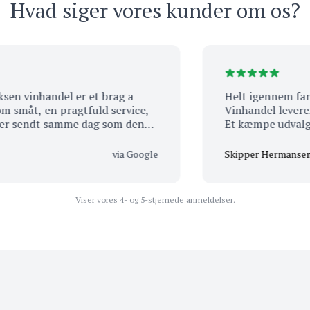
Hvad siger vores kunder om os?
inhandel er et brag a
Helt igennem fantasti
åt, en pragtfuld service,
Vinhandel leverer serv
sendt samme dag som den
Et kæmpe udvalg af s
at der stadig er visse
kombineret med et per
ler samme dag som de
smil, engagement og
via Google
Skipper Hermansen
ore hele, handler kun hos
føler sig altid velkom
verdensklasse. Et sted
nne mange lære a) god dag.
ud – og som man sim
Viser vores 4- og 5-stjernede anmeldelser.
og igen. En klar favori