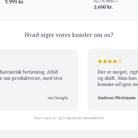
52,7% MEC7
3.995
kr.
2.600
kr.
Hvad siger vores kunder om os?
astisk betjening. Altid
Der er meget, rigtig 
e om produkterne, med stor
og skidt. Man kan me
komme ud igen med 
men det store udvalg
Så er det godt, at pe
via Google
Andreas Westmann
de nemt kan hjælpe m
leder efter.
Viser vores 4- og 5-stjernede anmeldelser.