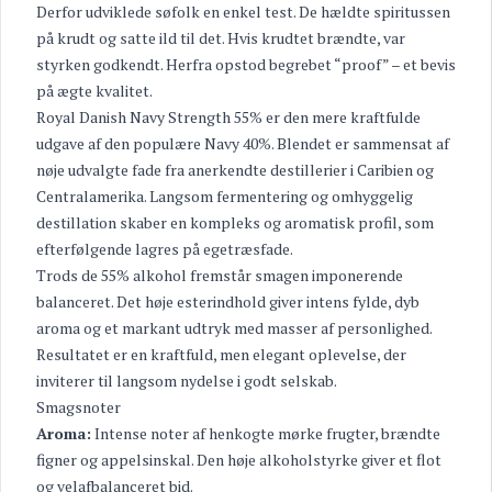
Derfor udviklede søfolk en enkel test. De hældte spiritussen
på krudt og satte ild til det. Hvis krudtet brændte, var
styrken godkendt. Herfra opstod begrebet “proof” – et bevis
på ægte kvalitet.
Royal Danish Navy Strength 55% er den mere kraftfulde
udgave af den populære Navy 40%. Blendet er sammensat af
nøje udvalgte fade fra anerkendte destillerier i Caribien og
Centralamerika. Langsom fermentering og omhyggelig
destillation skaber en kompleks og aromatisk profil, som
efterfølgende lagres på egetræsfade.
Trods de 55% alkohol fremstår smagen imponerende
balanceret. Det høje esterindhold giver intens fylde, dyb
aroma og et markant udtryk med masser af personlighed.
Resultatet er en kraftfuld, men elegant oplevelse, der
inviterer til langsom nydelse i godt selskab.
Smagsnoter
Aroma:
Intense noter af henkogte mørke frugter, brændte
figner og appelsinskal. Den høje alkoholstyrke giver et flot
og velafbalanceret bid.