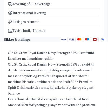
Levering på 1-2 hverdage
Varenummer
4409
Kategorier
Old St. Croix
,
Rum
International levering
Vægt
1,7 kg
14 dages returret
Fysisk butik i Holbæk
Sikker betaling:
Old St. Croix Royal Danish Navy Strength 55% – kraftfuld
karakter med maritime rødder
Old St. Croix Royal Danish Navy Strength 55% er skabt til
dig, der ønsker en intens og fyldig smagsoplevelse med
masser af dybde og karakter. Inspireret af den stolte
maritime historie kombinerer denne kraftfulde Premium
Spirit Drink caribisk varme, høj alkoholstyrke og elegant
balance.
I søfartens storhedstid var spiritus en fast del af livet
ombord. Men fortynding og snyd var et velkendt problem.