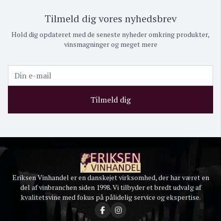
Tilmeld dig vores nyhedsbrev
Hold dig opdateret med de seneste nyheder omkring produkter,
vinsmagninger og meget mere
Tilmeld dig
Eriksen Vinhandel er en danskejet virksomhed, der har været en
del af vinbranchen siden 1998. Vi tilbyder et bredt udvalg af
kvalitetsvine med fokus på pålidelig service og ekspertise.