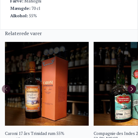
Farve:
Mahogni
Mængde:
70 cl
Alkohol:
55%
Relaterede varer
Caroni 17 års Trinidad rum 55%
Compagnie des Indes 