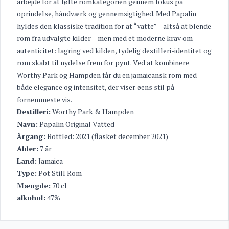
arbejde for at løfte romkategorien gennem fokus på
oprindelse, håndværk og gennemsigtighed. Med Papalin
hyldes den klassiske tradition for at “vatte” – altså at blende
rom fra udvalgte kilder – men med et moderne krav om
autenticitet: lagring ved kilden, tydelig destilleri-identitet og
rom skabt til nydelse frem for pynt. Ved at kombinere
Worthy Park og Hampden får du en jamaicansk rom med
både elegance og intensitet, der viser øens stil på
fornemmeste vis.
Destilleri:
Worthy Park & Hampden
Navn:
Papalin Original Vatted
Årgang:
Bottled: 2021 (flasket december 2021)
Alder:
7 år
Land:
Jamaica
Type:
Pot Still Rom
Mængde:
70 cl
alkohol:
47%