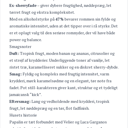
Ex-sherryfade
– giver dybere frugtighed, nøddepræg, let
tørret frugt og ekstra kompleksitet.
Med en alkoholstyrke på
47%
bevarer rommen sin fylde og
aromatiske intensitet, uden at det tipper over i rå styrke. Det
er et oplagt valg til den seriøse romnyder, der vil have både
power og balance.
Smagsnoter
Duft:
Tropisk frugt, moden banan og ananas, citrusolier og
et strejf af krydderier. Underliggende toner af vanilje, let
ristet træ, karamelliseret sukker og en diskret sherry-dybde.
Smag:
Fyldig og kompleks med frugtig intensitet, varm
krydderi, mørk karamelsødme og en elegant, tør note fra
fadet. Pot still-karakteren giver kant, struktur og et tydeligt
jamaicansk “kick”.
Eftersmag:
Lang og vedholdende med krydderi, tropisk
frugt, let nøddepræg og en tør, flot fadfinish.
Husets historie
Papalin er tæt forbundet med Velier og Luca Garganos