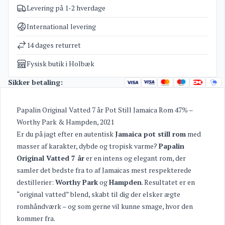
Levering på 1-2 hverdage
Varenummer
3535
Kategorier
Rum
International levering
Vægt
2 kg
14 dages returret
Fysisk butik i Holbæk
Sikker betaling:
Papalin Original Vatted 7 år Pot Still Jamaica Rom 47% –
Worthy Park & Hampden, 2021
Er du på jagt efter en autentisk
Jamaica pot still rom
med
masser af karakter, dybde og tropisk varme?
Papalin
Original Vatted 7 år
er en intens og elegant rom, der
samler det bedste fra to af Jamaicas mest respekterede
destillerier:
Worthy Park
og
Hampden
. Resultatet er en
“original vatted” blend, skabt til dig der elsker ægte
romhåndværk – og som gerne vil kunne smage, hvor den
kommer fra.