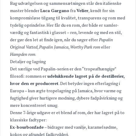
Bag udvælgelsen og sammensætningen står den italienske
master blender
Luca Gargano
fra
Velier
, kendt for sin
kompromisløse tilgang til kvalitet, transparens og rom med
tydelig oprindelse. Her får du en rom, der både er samler-
værdig og fantastisk i glasset – ren, levende og med en stil,
der gør den let at finde igen, når du søger efter
Papalin
Original Vatted
,
Papalin Jamaica
,
Worthy Park rom
eller
Hampden rom
.
Detaljer og lagring
Det særlige ved Papalin-serien er den “tropeafhængige”
filosofi: rommen er
udelukkende lagret på de destillerier,
hvor den er produceret
. Det betyder ingen efterlagring i
Europa – kun ægte tropelagring på Jamaica, hvor varme og
fugtighed giver hurtigere modning, dybere fadpåvirkning og
mere koncentreret smag.
Denne 7-årige udgave er et blend af rom, der har lagret på to
klassiske fadtyper:
Ex-bourbonfade
– bidrager med vanilje, karamelsødme,
kokos og afrundet fadkrydderi.