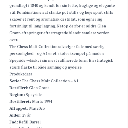
grundlagt i 1840 og kendt for sin lette, frugtige og elegante
stil. Kombinationen af slanke pot stills og høje spirit stills
skaber et rent og aromatisk destillat, som egner sig
fortrinligt til lang lagring. Netop derfor er ældre Glen
Grant-aftapninger eftertragtede blandt samlere verden
over.
The Chess Malt Collection udvælger fade med særlig
personlighed – og A1 er et skoleeksempel på moden
Speyside-whisky i sin mest raffinerede form. En strategisk
stærk flaske til både samling og nydelse.
Produktdata
Serie:
The Chess Malt Collection – A1
Destilleri:
Glen Grant
Region:
Speyside
Destilleret:
Marts 1994
Aftappet:
Maj 2023
Alder:
29 år
Fad:
Refill Barrel