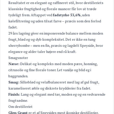
Resultatet er en elegant og raffineret stil, hvor destilleriets
klassiske frugtighed og florale nuancer får lov at træde
tydeligt frem. Aftappet ved
fadstyrke 53,6%
, uden
kølefiltrering og uden tilsat farve – præcis som den forlod
fadet.
29 års lagring giver en imponerende balance mellem moden
frugt, blød eg og dyb kompleksitet. Det er ikke en tung
sherrybombe – men en fin, præcis og lagdelt Speyside, hvor
elegance og alder taler højere end rå kraft.
Smagsnoter
Næse:
Delikat og kompleks med moden pære, honning,
citrusolie og fine florale toner. Let vanilje og blid eg i
baggrunden.
Smag:
Silkeblød og velafbalanceret med lag af gul frugt,
karameliseret æble og diskrete krydderier fra fadet.
Finish:
Lang og elegant med tør, moden eg og en vedvarende
frugtsødme.
Om destilleriet
Glen Grant
er et af Speysides mest ikoniske destillerier,