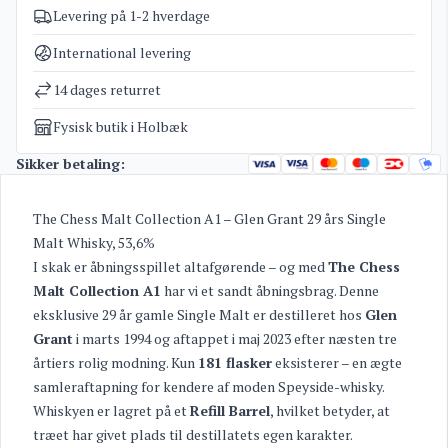
Levering på 1-2 hverdage
Varenummer
4112
Kategorier
The Chess Malt Collections
,
Whisky
International levering
Vægt
2 kg
14 dages returret
Fysisk butik i Holbæk
Sikker betaling:
The Chess Malt Collection A1 – Glen Grant 29 års Single
Malt Whisky, 53,6%
I skak er åbningsspillet altafgørende – og med
The Chess
Malt Collection A1
har vi et sandt åbningsbrag. Denne
eksklusive 29 år gamle Single Malt er destilleret hos
Glen
Grant
i marts 1994 og aftappet i maj 2023 efter næsten tre
årtiers rolig modning. Kun
181 flasker
eksisterer – en ægte
samleraftapning for kendere af moden Speyside-whisky.
Whiskyen er lagret på et
Refill Barrel
, hvilket betyder, at
træet har givet plads til destillatets egen karakter.