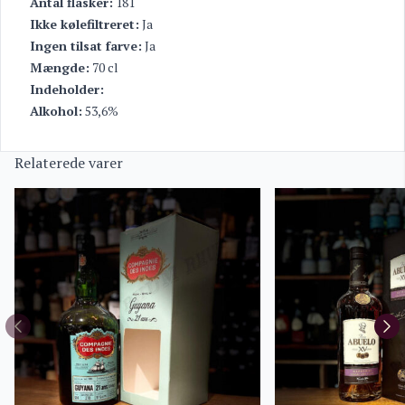
Antal flasker:
181
Ikke kølefiltreret:
Ja
Ingen tilsat farve:
Ja
Mængde:
70 cl
Indeholder:
Alkohol:
53,6%
Relaterede varer