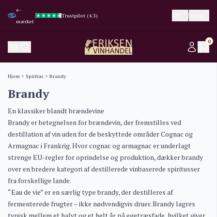
e-
Trustpilot (4.3)
Trustpilot (4.3)
Google (4.8)
Google (4.8)
DKK
Dansk
mærket
0
Hjem
>
Spiritus
> Brandy
Brandy
En klassiker blandt brændevine
Brandy er betegnelsen for brændevin, der fremstilles ved
destillation af vin uden for de beskyttede områder Cognac og
Armagnac i Frankrig. Hvor cognac og armagnac er underlagt
strenge EU-regler for oprindelse og produktion, dækker brandy
over en bredere kategori af destillerede vinbaserede spiritusser
fra forskellige lande.
“Eau de vie” er en særlig type brandy, der destilleres af
fermenterede frugter – ikke nødvendigvis druer. Brandy lagres
typisk mellem et halvt og et helt år på egetræsfade, hvilket giver