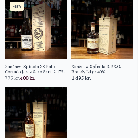
-48%
Ximénez-Spínola XS Palo
Ximénez-SpÍnola D.P.X.O.
Cortado Jerez Seco Serie 2 17%
Brandy Likør 40%
775
kr.
400
kr.
1.495
kr.