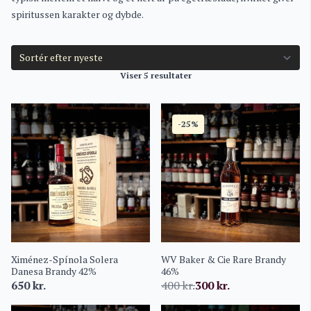
spiritussen karakter og dybde.
Viser 5 resultater
-25%
Ximénez-Spínola Solera
WV Baker & Cie Rare Brandy
Danesa Brandy 42%
46%
650
kr.
400
kr.
300
kr.