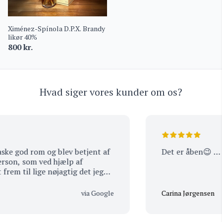
Ximénez-Spínola D.P.X. Brandy
likør 40%
800
kr.
Hvad siger vores kunder om os?
ke god rom og blev betjent af
Det er åben😉 …
on, som ved hjælp af
em til lige nøjagtig det jeg
d smagsprøve inden køb.
 stort og alle ting står flot og
via Google
Carina Jørgensen
itus butik. Tak for god