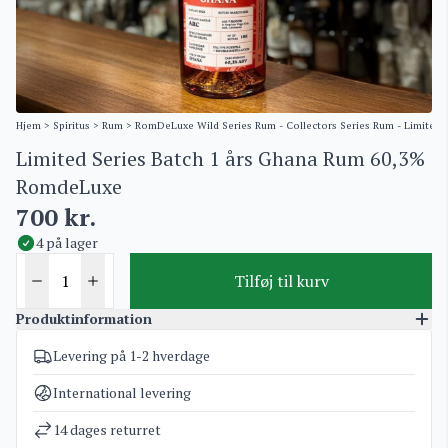
Hjem
>
Spiritus
>
Rum
>
RomDeLuxe Wild Series Rum - Collectors Series Rum - Limited 
Limited Series Batch 1 års Ghana Rum 60,3%
RomdeLuxe
700
kr.
4 på lager
Tilføj til kurv
Produktinformation
Levering på 1-2 hverdage
Varenummer
3123
RomDeLuxe Wild Series Rum - Collectors Series
Kategorier
International levering
Rum - Limited Batch Series
,
Rum
Vægt
2 kg
14 dages returret