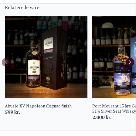
Relaterede varer
Abuelo XV Napoleon Cognac finish
Port Mourant 13 års 
51% Silver Seal Whis
599
kr.
2.000
kr.