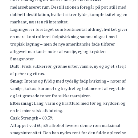
melassebaseret rum. Destillationen foregår på pot still med
dobbelt destillation, hvilket sikrer fylde, kompleksitet og en
markant, næsten rå intensitet.
Lagringen er foretaget som kontinental aldring, hvilket giver
en mere kontrolleret fadpåvirkning sammenlignet med
tropisk lagring – men de nye amerikanske fade tilfører
alligevel markante noter af vanilje, eg og krydderi.
Smagsnoter
Duft:
Frisk sukkerrør, grønne urter, vanilje, ny eg og et strejf
af peber og citrus.
Smag:
Intens og fyldig med tydelig fadpåvirkning – noter af
vanilje, kokos, karamel og krydret eg balanceret af vegetale
og let græsede toner fra sukkerrørsjuicen.
Eftersmag:
Lang, varm og kraftfuld med tør eg, krydderi og
en let mineralsk afslutning.
Cask Strength – 60,3%
Aftappet ved 60,3% alkohol leverer denne rom maksimal
smagsintensitet. Den kan nydes rent for den fulde oplevelse