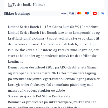
Fysisk butik i Holbæk
Sikker betaling:
Limited Series Batch 1 – 1 års Ghana Rum 60,3% | Romdeluxe
Limited Series Batch 1 fra Romdeluxe er en kompromisløs og
kraftfuld rum fra Ghana – tappet ved fuld styrke og skabt til
den seriøse entusiast. Her taler vi small batch, pot still og
kun 188 flasker i alt. En intens og karakterfuld udgivelse, der
viser et helt andet og spændende udtryk fra det afrikanske
kontinent.
Denne rom er destilleret i 2020 på ARC-destilleriet i Ghana
og aftappet allerede i marts 2021 efter 7 måneders lagring
på amerikanske jomfru egetræsfade. Selvom lagringstiden er
kort, giver det friske, nye fad en markant påvirkning med
masser af krydderi, struktur og dybde.
Sukkerrørsjuice & Pot Still – Ren Karakter
Rommen er produceret på sukkerrørsjuice, hvilket giver et
mere landligt og aromatisk udtryk end klassisk