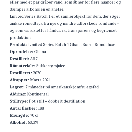
eller med et par dråber vand, som åbner for flere nuancer og
dæmper alkoholen en anelse.
Limited Series Batch 1 er et samlerobjekt for dem, der søger
unikke romudtryk fra nye og mindre udforskede romlande –
og som værdsætter håndværk, transparens og begrænset
produktion.
Produkt:
Limited Series Batch 1 Ghana Rum – Romdeluxe
Oprindelse:
Ghana
Destilleri:
ARC
Råmateriale:
Sukkerrørsjuice
Destilleret:
2020
Aftappet:
Marts 2021
Lagret:
7 måneder på amerikansk jomfru egefad
Aldring:
Kontinental
Stilltype:
Pot still – dobbelt destillation
Antal flasker:
188
Mængde:
70 cl
Alkohol:
60,3%