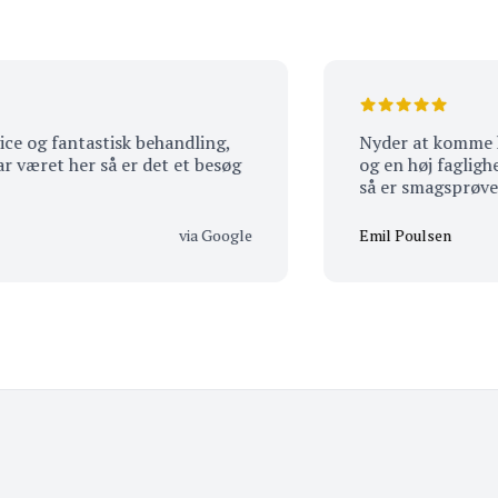
fantastisk behandling,
Nyder at komme her, alti
 her så er det et besøg
og en høj faglighed som 
så er sma
via Google
Emil Poulsen