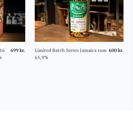
 16
699
kr.
Limited Batch Series Jamaica rum
600
kr.
%
63,9%