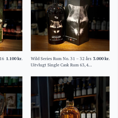
 16
1.100
kr.
Wild Series Rum No. 31 – 32 års
3.000
kr.
Uitvlugt Single Cask Rum 63,4%
Eksklusivt for Eriksen Vinhandel