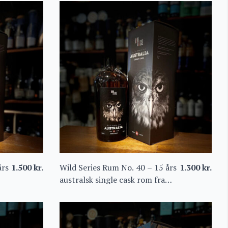
års
1.500
kr.
Wild Series Rum No. 40 – 15 års
1.300
kr.
australsk single cask rom fra
Beenleigh Distillery 67%