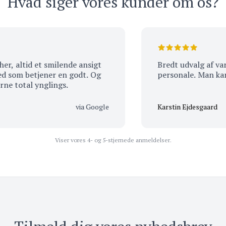
Hvad siger vores kunder om os?
d et smilende ansigt
Bredt udvalg af varer. M
betjener en godt. Og
personale. Man kan få sma
gsprøverne total ynglings.
via Google
Karstin Ejdesgaard
Viser vores 4- og 5-stjernede anmeldelser.