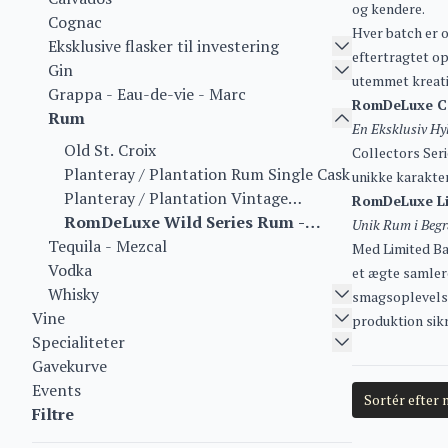
og kendere.
Cognac
Hver batch er o
Eksklusive flasker til investering
eftertragtet o
Gin
utemmet kreati
Grappa - Eau-de-vie - Marc
RomDeLuxe Col
Rum
En Eksklusiv Hy
Old St. Croix
Collectors Seri
Planteray / Plantation Rum Single Cask
unikke karakter
Planteray / Plantation Vintage
RomDeLuxe Li
Collection
RomDeLuxe Wild Series Rum -
Unik Rum i Beg
Tequila - Mezcal
Collectors Series Rum - Limited
Med Limited Bat
Vodka
Batch Series
et ægte samlero
Whisky
smagsoplevelse
Vine
produktion sikr
Specialiteter
Gavekurve
Events
Filtre