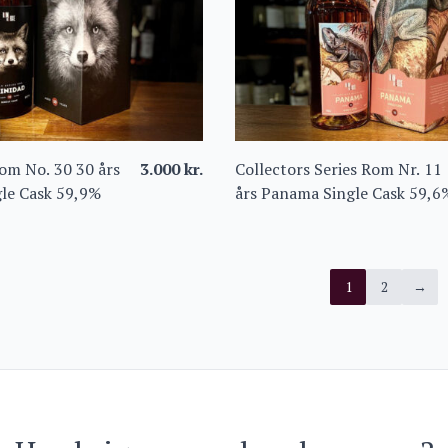
Rom No. 30 30 års
3.000
kr.
Collectors Series Rom Nr. 11
gle Cask 59,9%
års Panama Single Cask 59,6
1
2
→