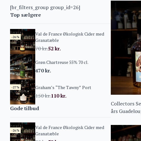
[br_filters_group group_id=26]
Top sælgere
Val de France Økologisk Cider med
-26%
Granatæble
70
kr.
52
kr.
Grøn Chartreuse 55% 70 cl.
470
kr.
Graham’s “The Tawny” Port
-27%
150
kr.
110
kr.
Collectors Se
Gode tilbud
års Guadelo
Batch 1
Val de France Økologisk Cider med
-26%
Granatæble