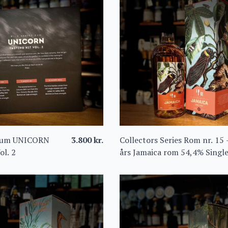
 Rum UNICORN
3.800
kr.
Collectors Series Rom nr. 15 
ol. 2
års Jamaica rom 54,4% Singl
Cask