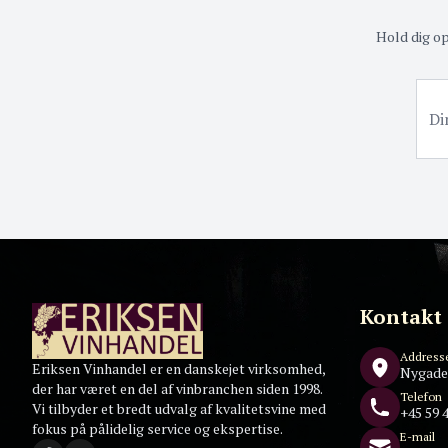
Hold dig o
Kontakt
Address
Eriksen Vinhandel er en danskejet virksomhed,
Nygade
der har været en del af vinbranchen siden 1998.
Telefon
Vi tilbyder et bredt udvalg af kvalitetsvine med
+45 59 4
fokus på pålidelig service og ekspertise.
E-mail