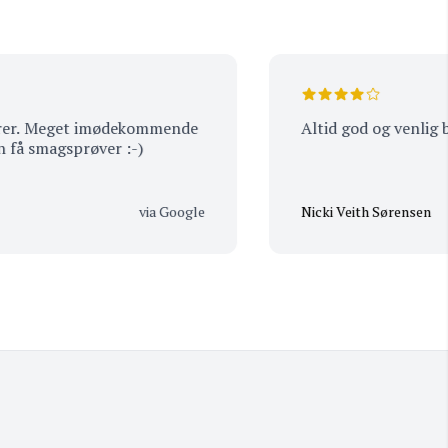
eget imødekommende
Altid god og venlig betjening
gsprøver :-)
via Google
Nicki Veith Sørensen