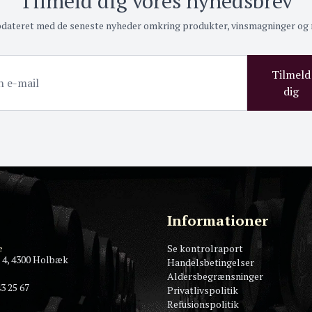
Tilmeld dig vores nyhedsbrev
pdateret med de seneste nyheder omkring produkter, vinsmagninger og
Tilmeld
dig
Informationer
Se kontrolraport
e
 4, 4300 Holbæk
Handelsbetingelser
Aldersbegrænsninger
3 25 67
Privatlivspolitik
Refusionspolitik