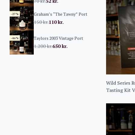
70
kr.
52
kr.
Graham’s “The Tawny” Port
-27%
150
kr.
110
kr.
Taylors 2003 Vintage Port
-46%
1.200
kr.
650
kr.
Wild Series
Tasting Kit V