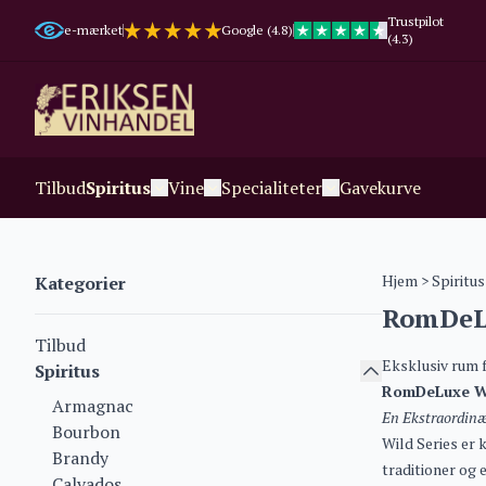
Trustpilot
e-mærket
Google (4.8)
(4.3)
Tilbud
Spiritus
Vine
Specialiteter
Gavekurve
Hjem
>
Spiritus
Kategorier
RomDeLu
Tilbud
Eksklusiv rum 
Spiritus
RomDeLuxe Wi
Armagnac
En Ekstraordinæ
Bourbon
Wild Series er 
Brandy
traditioner og 
Calvados