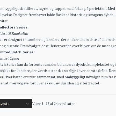
mhyggeligt destilleret, lagret og tappet med fokus på perfektion. Med 
plevelse. Designet fremhæver både flaskens historie og smagens dybde –
vitet.
lectors Series:
ldest til Rumkultur
es er designet til samlere og kendere, der ønsker det bedste af det bedst
 og historie. Fra udvalgte destillerier verden over bliver kun de mest e
mited Batch Series:
rænset Oplag
ch Series kan du forvente rum, der balancerer dybde, kompleksitet og fi
bjekt for kendere, der værdsætter det særlige i hver eneste dråbe. Denn
r. Hver batch er unikt sammensat, med omhyggeligt udvalgte rum fra v
er, at hver udgave forbliver eksklusiv, sjælden og eftertragtet.
Viser 1–12 af 24 resultater