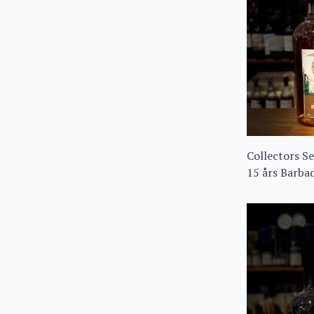
Collectors S
15 års Barba
Single Cask