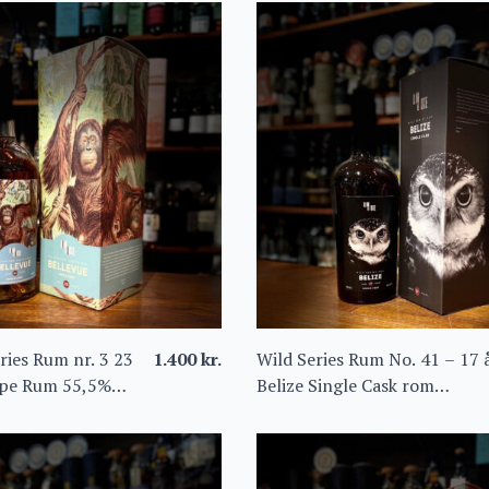
ries Rum nr. 3 23
1.400
kr.
Wild Series Rum No. 41 – 17 
upe Rum 55,5%
Belize Single Cask rom
Travellers Distillery 65,4%