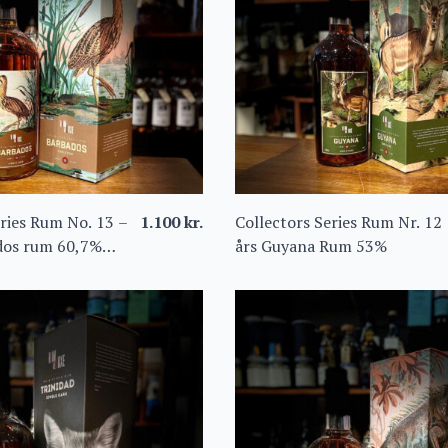
eries Rum No. 13 –
1.100
kr.
Collectors Series Rum Nr. 12
dos rum 60,7%
års Guyana Rum 53%