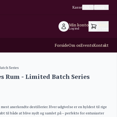
Kasse
DKK
Dansk
Min konto
Kurv
Log ind
0
Varer
Forside
Om os
Events
Kontakt
Batch Series
s Rum - Limited Batch Series
mest anerkendte destillerier. Hver udgivelse er en hyldest til rige
t til både at blive nydt og samlet på – perfekte for entusiaster