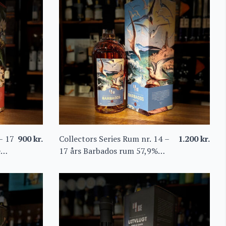
– 17
900
kr.
Collectors Series Rum nr. 14 –
1.200
kr.
e
17 års Barbados rum 57,9%
Single Cask