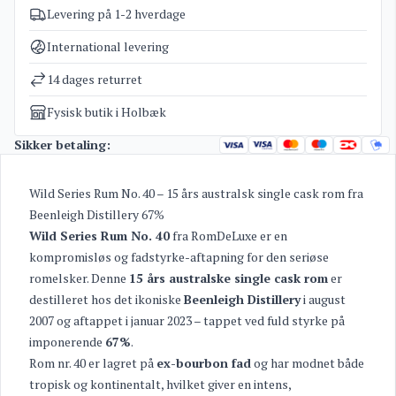
Levering på 1-2 hverdage
Varenummer
3880
RomDeLuxe Wild Series Rum - Collectors Series
Kategorier
International levering
Rum - Limited Batch Series
,
Rum
Vægt
2 kg
14 dages returret
Fysisk butik i Holbæk
Sikker betaling:
Wild Series Rum No. 40 – 15 års australsk single cask rom fra
Beenleigh Distillery 67%
Wild Series Rum No. 40
fra RomDeLuxe er en
kompromisløs og fadstyrke-aftapning for den seriøse
romelsker. Denne
15 års australske single cask rom
er
destilleret hos det ikoniske
Beenleigh Distillery
i august
2007 og aftappet i januar 2023 – tappet ved fuld styrke på
imponerende
67%
.
Rom nr. 40 er lagret på
ex-bourbon fad
og har modnet både
tropisk og kontinentalt, hvilket giver en intens,