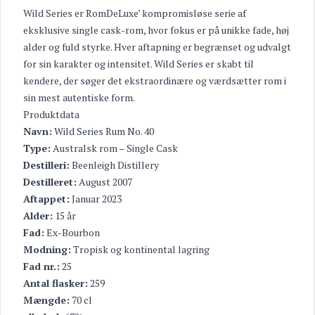
Wild Series er RomDeLuxe’ kompromisløse serie af
eksklusive single cask-rom, hvor fokus er på unikke fade, høj
alder og fuld styrke. Hver aftapning er begrænset og udvalgt
for sin karakter og intensitet. Wild Series er skabt til
kendere, der søger det ekstraordinære og værdsætter rom i
sin mest autentiske form.
Produktdata
Navn:
Wild Series Rum No. 40
Type:
Australsk rom – Single Cask
Destilleri:
Beenleigh Distillery
Destilleret:
August 2007
Aftappet:
Januar 2023
Alder:
15 år
Fad:
Ex-Bourbon
Modning:
Tropisk og kontinental lagring
Fad nr.:
25
Antal flasker:
259
Mængde:
70 cl