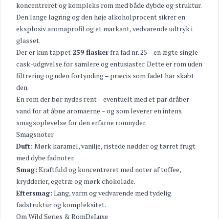
koncentreret og kompleks rom med både dybde og struktur.
Den lange lagring og den høje alkoholprocent sikrer en
eksplosiv aromaprofil og et markant, vedvarende udtryk i
glasset.
Der er kun tappet
259 flasker
fra fad nr. 25 – en ægte single
cask-udgivelse for samlere og entusiaster. Dette er rom uden
filtrering og uden fortynding – præcis som fadet har skabt
den.
En rom der bør nydes rent – eventuelt med et par dråber
vand for at åbne aromaerne – og som leverer en intens
smagsoplevelse for den erfarne romnyder.
Smagsnoter
Duft:
Mørk karamel, vanilje, ristede nødder og tørret frugt
med dybe fadnoter.
Smag:
Kraftfuld og koncentreret med noter af toffee,
krydderier, egetræ og mørk chokolade.
Eftersmag:
Lang, varm og vedvarende med tydelig
fadstruktur og kompleksitet.
Om Wild Series & RomDeLuxe