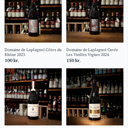
Domaine de Laplagnol Côtes du
Domaine de Laplagnol Cuvée
Rhône 2023
Les Vieilles Vignes 2024
100
kr.
150
kr.