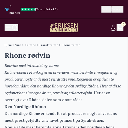
e-
Trustpilot (4.3)
Trustpilot (4.3)
Google (4.8)
Google (4.8)
DKK
Dansk
mærket
0
Hjem
>
Vine
>
Rødvine
>
Fransk rødvin
> Rhone rødvin
Rhone rødvin
Rødvine med intensitet og varme
Rhône-dalen i Frankrig er en af verdens mest berømte vinregioner og
producerer nogle af de mest værdsatte vine. Regionen er opdelt i to
hovedområder: den nordlige Rhône og den sydlige Rhône. Hver af disse
regioner har sine egne druer, terroir og stilarter af vin
. Her er en
oversigt over Rhône-dalen som vinområde:
Den Nordlige Rhône:
Den nordlige Rhône er kendt for at producere nogle af verdens
mest prestigefyldte vine lavet primært på Syrah-druen.
Nogle af de mest berømte appellationer i den nordlige Rhône