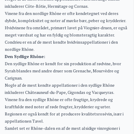
inkluderer Côte-Rôtie, Hermitage og Cornas.
Vinene fra den nordlige Rhône er ofte kendetegnet ved deres
dybde, kompleksitet og noter af mørke bær, peber og krydderier.
Hvidvinene fra området, primært lavet på Viognier-druen, er også
meget værdsat og har en fyldig og blomsteragtig karakter.
Condrieu er en af de mest kendte hvidvinsappellationer i den
nordlige Rhône.
Den Sydlige Rhône:
Den sydlige Rhône er kendt for sin produktion af rødvine, hvor
Syrah blandes med andre druer som Grenache, Mourvèdre og
Carignan.
Nogle af de mest kendte appellationer i den sydlige Rhône
inkluderer Châteauneuf-du-Pape, Gigondas og Vacqueyras.
Vinene fra den sydlige Rhône er ofte frugtige, krydrede og
kraftfulde med noter af røde frugter, krydderier og urter.
Regionen er også kendt for at producere kvalitetsrosévin, især i
appellationen Tavel.
Samlet set er Rhône-dalen en af de mest alsidige vinregioner i